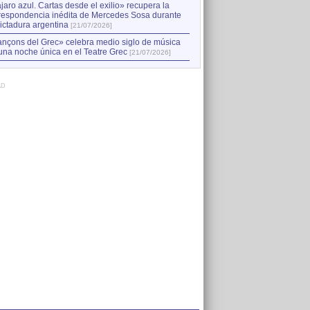
jaro azul. Cartas desde el exilio» recupera la
respondencia inédita de Mercedes Sosa durante
dictadura argentina
[21/07/2026]
nçons del Grec» celebra medio siglo de música
una noche única en el Teatre Grec
[21/07/2026]
AD