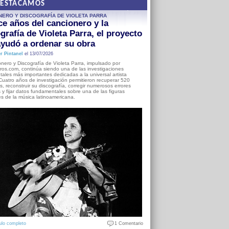
DESTACAMOS
NERO Y DISCOGRAFÍA DE VIOLETA PARRA
e años del cancionero y la
grafía de Violeta Parra, el proyecto
yudó a ordenar su obra
r Pintanel
el 13/07/2026
nero y Discografía de Violeta Parra, impulsado por
ros.com, continúa siendo una de las investigaciones
ales más importantes dedicadas a la universal artista
Cuatro años de investigación permitieron recuperar 520
, reconstruir su discografía, corregir numerosos errores
s y fijar datos fundamentales sobre una de las figuras
es de la música latinoamericana.
ulo completo
1 Comentario