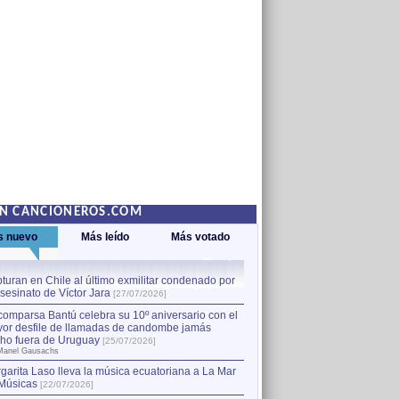
EN CANCIONEROS.COM
s nuevo
Más leído
Más votado
turan en Chile al último exmilitar condenado por
La comparsa Bantú celebra s
asesinato de Víctor Jara
mayor desfile de llamadas
1
[27/07/2026]
hecho fuera de Uruguay
[25
comparsa Bantú celebra su 10º aniversario con el
por Manel Gausachs
or desfile de llamadas de candombe jamás
Capturan en Chile al último
2
ho fuera de Uruguay
[25/07/2026]
el asesinato de Víctor Jara
[
Manel Gausachs
garita Laso lleva la música ecuatoriana a La Mar
Músicas
[22/07/2026]