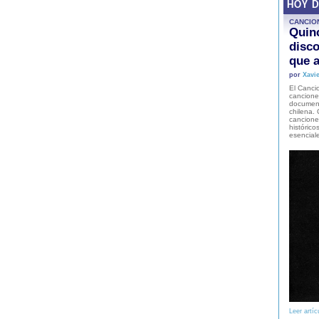
HOY 
CANCIO
Quinc
disco
que a
por
Xavie
El Cancio
cancione
document
chilena. 
canciones
histórico
esencial
Leer artíc