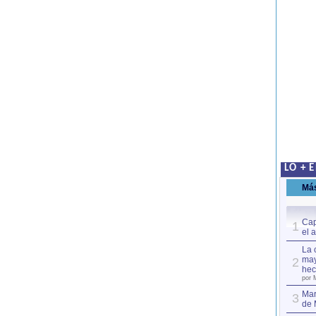
LO + 
Má
Cap
1
el 
La 
may
2
hec
por 
Mar
3
de 