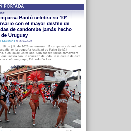
EN PORTADA
MBE
mparsa Bantú celebra su 10º
rsario con el mayor desfile de
adas de candombe jamás hecho
a de Uruguay
l Gausachs
el 25/07/2026
o 18 de julio de 2026 se reunieron 11 comparsas de todo el
o español en la pequeña localidad de Palau-Solità i
s, a 25 km de Barcelona. Una concentración carnavalera
 que finalizó con un concierto de todo un referente de este
usical afrouruguayo, Eduardo Da Luz.