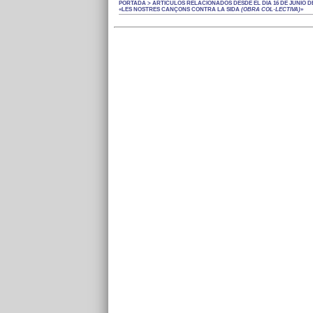
PORTADA > ARTÍCULOS RELACIONADOS DESDE EL DÍA 16 DE JUNIO DE
«LES NOSTRES CANÇONS CONTRA LA SIDA
(OBRA COL·LECTIVA)
»