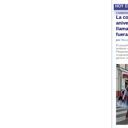
HOY 
CANDO
La co
anive
llam
fuer
por
Mane
El pasad
territori
Plegaman
uruguaya
género m