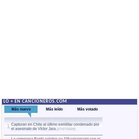
LO + EN CANCIONEROS.COM
Más nuevo
Más leído
Más votado
Capturan en Chile al último exmilitar condenado por
La comparsa Bantú
1
el asesinato de Víctor Jara
mayor desfile de
1
[27/07/2026]
hecho fuera de U
por Manel Gausachs