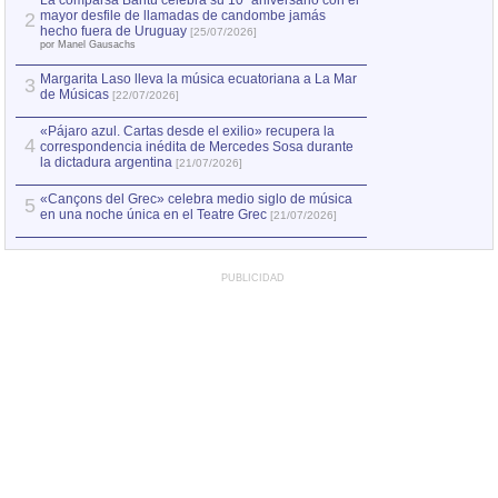
La comparsa Bantú celebra su 10º aniversario con el
mayor desfile de llamadas de candombe jamás
2
Capturan en Chile
2
hecho fuera de Uruguay
[25/07/2026]
el asesinato de Ví
por Manel Gausachs
Margarita Laso lleva la música ecuatoriana a La Mar
3
de Músicas
[22/07/2026]
«Pájaro azul. Cartas desde el exilio» recupera la
4
correspondencia inédita de Mercedes Sosa durante
la dictadura argentina
[21/07/2026]
«Cançons del Grec» celebra medio siglo de música
5
en una noche única en el Teatre Grec
[21/07/2026]
PUBLICIDAD