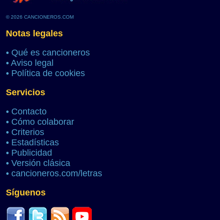
© 2026 CANCIONEROS.COM
Notas legales
•
Qué es cancioneros
•
Aviso legal
•
Política de cookies
Servicios
•
Contacto
•
Cómo colaborar
•
Criterios
•
Estadísticas
•
Publicidad
•
Versión clásica
•
cancioneros.com/letras
Síguenos