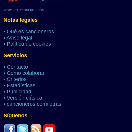
© 2026 CANCIONEROS.COM
Notas legales
•
Qué es cancioneros
•
Aviso legal
•
Política de cookies
Servicios
•
Contacto
•
Cómo colaborar
•
Criterios
•
Estadísticas
•
Publicidad
•
Versión clásica
•
cancioneros.com/letras
Síguenos