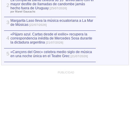
La comparsa Bantú celebra su 10º aniversario con el
mayor desfile de llamadas de candombe jamás
2
hecho fuera de Uruguay
[25/07/2026]
por Manel Gausachs
Margarita Laso lleva la música ecuatoriana a La Mar
3
de Músicas
[22/07/2026]
«Pájaro azul. Cartas desde el exilio» recupera la
4
correspondencia inédita de Mercedes Sosa durante
la dictadura argentina
[21/07/2026]
«Cançons del Grec» celebra medio siglo de música
5
en una noche única en el Teatre Grec
[21/07/2026]
PUBLICIDAD