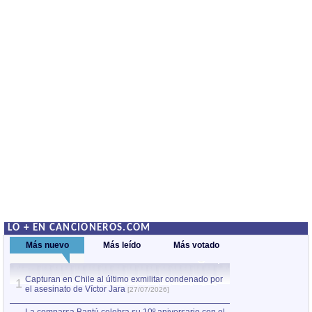
LO + EN CANCIONEROS.COM
Más nuevo
Más leído
Más votado
Capturan en Chile al último exmilitar condenado por
Capturan en Chile
1
1
el asesinato de Víctor Jara
el asesinato de Ví
[27/07/2026]