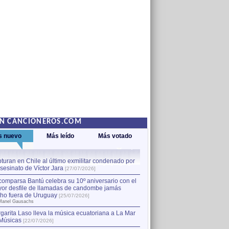
EN CANCIONEROS.COM
s nuevo
Más leído
Más votado
turan en Chile al último exmilitar condenado por
La comparsa Bantú celebra s
asesinato de Víctor Jara
mayor desfile de llamadas
1
[27/07/2026]
hecho fuera de Uruguay
[25
comparsa Bantú celebra su 10º aniversario con el
por Manel Gausachs
or desfile de llamadas de candombe jamás
Capturan en Chile al último
2
ho fuera de Uruguay
[25/07/2026]
el asesinato de Víctor Jara
[
Manel Gausachs
garita Laso lleva la música ecuatoriana a La Mar
Músicas
[22/07/2026]