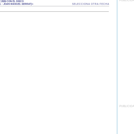
PUBLICID
2026 CON EL DISCO
L - JOAN MANUEL SERRAT)
»
SELECCIONA OTRA FECHA
PUBLICID