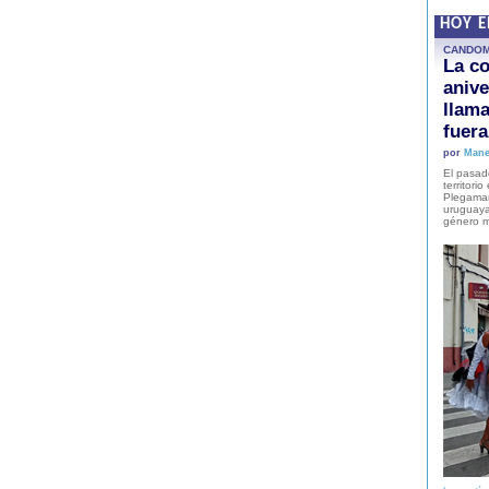
HOY 
CANDO
La co
anive
llam
fuer
por
Mane
El pasad
territori
Plegaman
uruguaya
género m