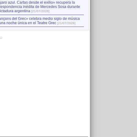
jaro azul. Cartas desde el exilio» recupera la
respondencia inédita de Mercedes Sosa durante
dictadura argentina
[21/07/2026]
nçons del Grec» celebra medio siglo de música
una noche única en el Teatre Grec
[21/07/2026]
AD