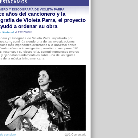
DESTACAMOS
NERO Y DISCOGRAFÍA DE VIOLETA PARRA
e años del cancionero y la
grafía de Violeta Parra, el proyecto
yudó a ordenar su obra
r Pintanel
el 13/07/2026
nero y Discografía de Violeta Parra, impulsado por
ros.com, continúa siendo una de las investigaciones
ales más importantes dedicadas a la universal artista
Cuatro años de investigación permitieron recuperar 520
, reconstruir su discografía, corregir numerosos errores
s y fijar datos fundamentales sobre una de las figuras
es de la música latinoamericana.
ulo completo
1 Comentario