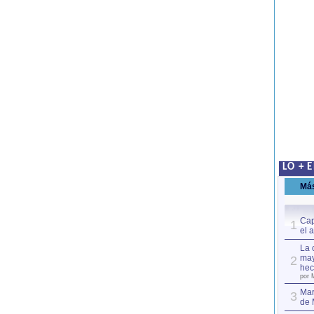
LO + 
Má
Cap
1
el 
La 
may
2
hec
por 
Mar
3
de 