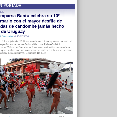
EN PORTADA
MBE
mparsa Bantú celebra su 10º
rsario con el mayor desfile de
adas de candombe jamás hecho
a de Uruguay
l Gausachs
el 25/07/2026
o 18 de julio de 2026 se reunieron 11 comparsas de todo el
o español en la pequeña localidad de Palau-Solità i
s, a 25 km de Barcelona. Una concentración carnavalera
 que finalizó con un concierto de todo un referente de este
usical afrouruguayo, Eduardo Da Luz.