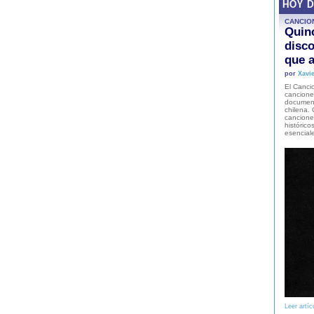
HOY 
CANCIO
Quinc
disco
que a
por
Xavie
El Cancio
cancione
document
chilena. 
canciones
histórico
esencial
Leer artíc