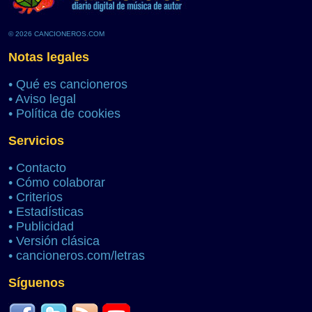
© 2026 CANCIONEROS.COM
Notas legales
•
Qué es cancioneros
•
Aviso legal
•
Política de cookies
Servicios
•
Contacto
•
Cómo colaborar
•
Criterios
•
Estadísticas
•
Publicidad
•
Versión clásica
•
cancioneros.com/letras
Síguenos