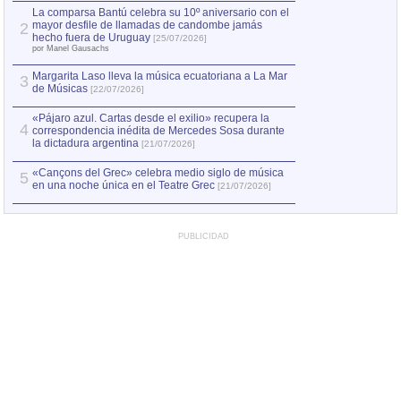
por Manel Gausachs
La comparsa Bantú celebra su 10º aniversario con el
mayor desfile de llamadas de candombe jamás
2
Capturan en Chile
2
hecho fuera de Uruguay
[25/07/2026]
el asesinato de Ví
por Manel Gausachs
Margarita Laso lleva la música ecuatoriana a La Mar
3
de Músicas
[22/07/2026]
«Pájaro azul. Cartas desde el exilio» recupera la
4
correspondencia inédita de Mercedes Sosa durante
la dictadura argentina
[21/07/2026]
«Cançons del Grec» celebra medio siglo de música
5
en una noche única en el Teatre Grec
[21/07/2026]
PUBLICIDAD