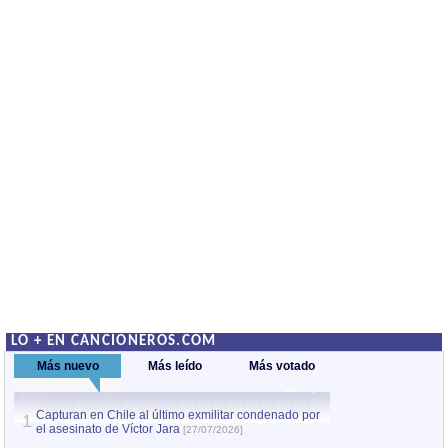
LO + EN CANCIONEROS.COM
Más nuevo
Más leído
Más votado
Capturan en Chile al último exmilitar condenado por
La comparsa Bantú
1
el asesinato de Víctor Jara
mayor desfile de
1
[27/07/2026]
hecho fuera de U