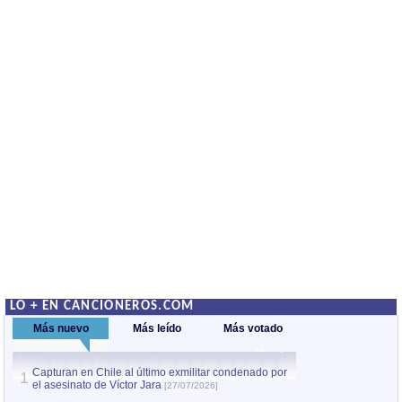
LO + EN CANCIONEROS.COM
Más nuevo
Más leído
Más votado
Capturan en Chile al último exmilitar condenado por
Capturan en Chile
1
1
el asesinato de Víctor Jara
el asesinato de Ví
[27/07/2026]