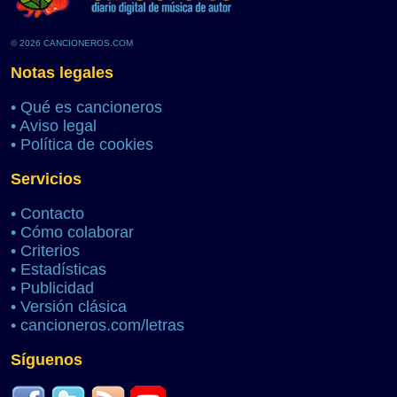
© 2026 CANCIONEROS.COM
Notas legales
•
Qué es cancioneros
•
Aviso legal
•
Política de cookies
Servicios
•
Contacto
•
Cómo colaborar
•
Criterios
•
Estadísticas
•
Publicidad
•
Versión clásica
•
cancioneros.com/letras
Síguenos