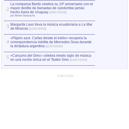
La comparsa Bantú celebra su 10º aniversario con el
mayor desfile de llamadas de candombe jamás
2
hecho fuera de Uruguay
[25/07/2026]
por Manel Gausachs
Margarita Laso lleva la música ecuatoriana a La Mar
3
de Músicas
[22/07/2026]
«Pájaro azul. Cartas desde el exilio» recupera la
4
correspondencia inédita de Mercedes Sosa durante
la dictadura argentina
[21/07/2026]
«Cançons del Grec» celebra medio siglo de música
5
en una noche única en el Teatre Grec
[21/07/2026]
PUBLICIDAD