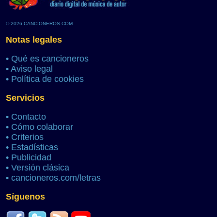
© 2026 CANCIONEROS.COM
Notas legales
•
Qué es cancioneros
•
Aviso legal
•
Política de cookies
Servicios
•
Contacto
•
Cómo colaborar
•
Criterios
•
Estadísticas
•
Publicidad
•
Versión clásica
•
cancioneros.com/letras
Síguenos