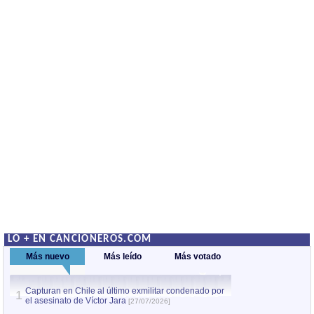
LO + EN CANCIONEROS.COM
Más nuevo
Más leído
Más votado
Capturan en Chile al último exmilitar condenado por
La comparsa Bantú
1
el asesinato de Víctor Jara
mayor desfile de
1
[27/07/2026]
hecho fuera de U