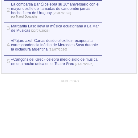
por Manel Gausachs
La comparsa Bantú celebra su 10º aniversario con el
mayor desfile de llamadas de candombe jamás
2
Capturan en Chile
2
hecho fuera de Uruguay
[25/07/2026]
el asesinato de Ví
por Manel Gausachs
Margarita Laso lleva la música ecuatoriana a La Mar
3
de Músicas
[22/07/2026]
«Pájaro azul. Cartas desde el exilio» recupera la
4
correspondencia inédita de Mercedes Sosa durante
la dictadura argentina
[21/07/2026]
«Cançons del Grec» celebra medio siglo de música
5
en una noche única en el Teatre Grec
[21/07/2026]
PUBLICIDAD