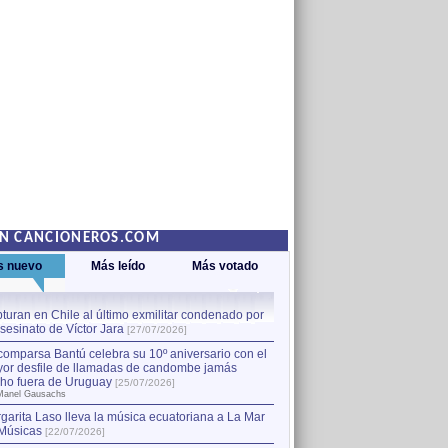
EN CANCIONEROS.COM
s nuevo
Más leído
Más votado
turan en Chile al último exmilitar condenado por
La comparsa Bantú celebra s
asesinato de Víctor Jara
mayor desfile de llamadas
1
[27/07/2026]
hecho fuera de Uruguay
[25
comparsa Bantú celebra su 10º aniversario con el
por Manel Gausachs
or desfile de llamadas de candombe jamás
Capturan en Chile al último
2
ho fuera de Uruguay
[25/07/2026]
el asesinato de Víctor Jara
[
Manel Gausachs
garita Laso lleva la música ecuatoriana a La Mar
Margarita Laso lleva la mús
3
Músicas
de Músicas
[22/07/2026]
[22/07/2026]