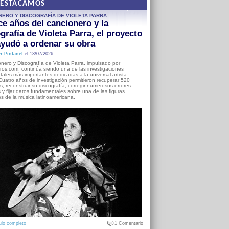
DESTACAMOS
NERO Y DISCOGRAFÍA DE VIOLETA PARRA
e años del cancionero y la
grafía de Violeta Parra, el proyecto
yudó a ordenar su obra
r Pintanel
el 13/07/2026
nero y Discografía de Violeta Parra, impulsado por
ros.com, continúa siendo una de las investigaciones
ales más importantes dedicadas a la universal artista
Cuatro años de investigación permitieron recuperar 520
, reconstruir su discografía, corregir numerosos errores
s y fijar datos fundamentales sobre una de las figuras
es de la música latinoamericana.
ulo completo
1 Comentario