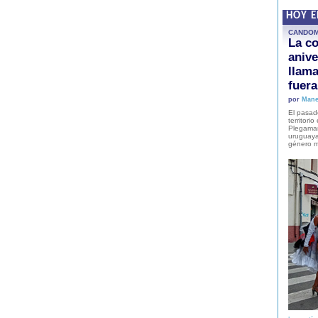
HOY 
CANDO
La co
anive
llam
fuer
por
Mane
El pasad
territori
Plegaman
uruguaya
género m