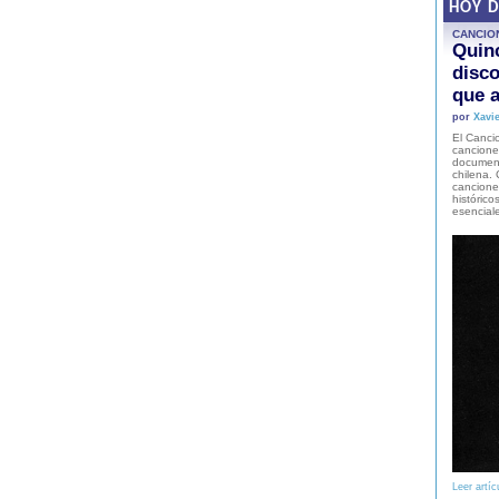
HOY 
CANCIO
Quinc
disco
que a
por
Xavie
El Cancio
cancione
document
chilena. 
canciones
histórico
esencial
Leer artíc