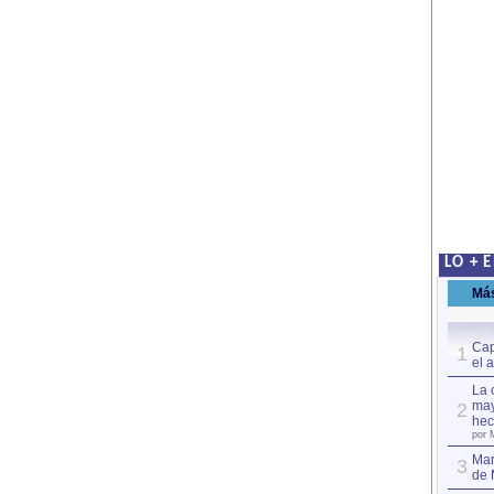
LO + 
Má
Cap
1
el 
La 
may
2
hec
por 
Mar
3
de 