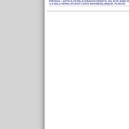
PORTADA > ARTÍCULOS RELACIONADOS DESDE EL DÍA 23 DE JUNIO DE
«LA MALA HERBA (PUJADÓ CANTA BRASSENS)
(MIQUEL PUJADÓ)
»