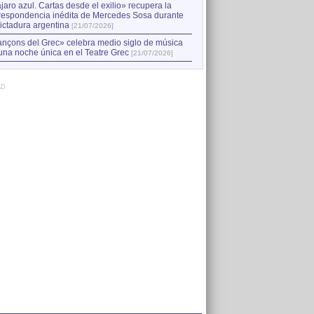
jaro azul. Cartas desde el exilio» recupera la
respondencia inédita de Mercedes Sosa durante
dictadura argentina
[21/07/2026]
nçons del Grec» celebra medio siglo de música
una noche única en el Teatre Grec
[21/07/2026]
AD