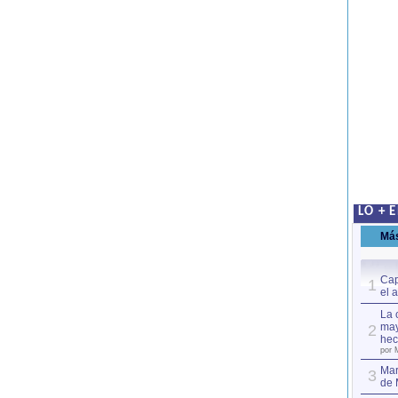
LO + 
Má
Cap
1
el 
La 
may
2
hec
por 
Mar
3
de 