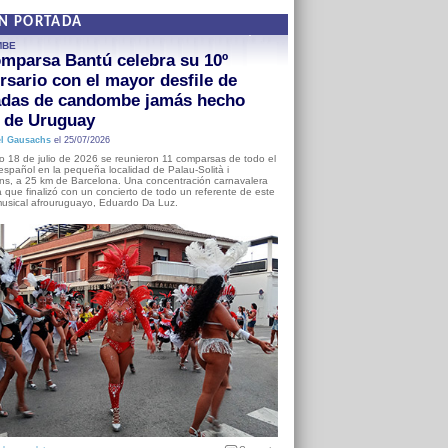
EN PORTADA
MBE
mparsa Bantú celebra su 10º
rsario con el mayor desfile de
adas de candombe jamás hecho
a de Uruguay
l Gausachs
el 25/07/2026
o 18 de julio de 2026 se reunieron 11 comparsas de todo el
o español en la pequeña localidad de Palau-Solità i
s, a 25 km de Barcelona. Una concentración carnavalera
 que finalizó con un concierto de todo un referente de este
usical afrouruguayo, Eduardo Da Luz.