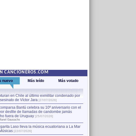
EN CANCIONEROS.COM
s nuevo
Más leído
Más votado
turan en Chile al último exmilitar condenado por
La comparsa Bantú celebra s
asesinato de Víctor Jara
mayor desfile de llamadas
1
[27/07/2026]
hecho fuera de Uruguay
[25
comparsa Bantú celebra su 10º aniversario con el
por Manel Gausachs
or desfile de llamadas de candombe jamás
Capturan en Chile al último
2
ho fuera de Uruguay
[25/07/2026]
el asesinato de Víctor Jara
[
Manel Gausachs
garita Laso lleva la música ecuatoriana a La Mar
Margarita Laso lleva la mús
3
Músicas
de Músicas
[22/07/2026]
[22/07/2026]