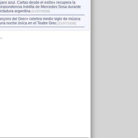
jaro azul. Cartas desde el exilio» recupera la
respondencia inédita de Mercedes Sosa durante
dictadura argentina
[21/07/2026]
nçons del Grec» celebra medio siglo de música
una noche única en el Teatre Grec
[21/07/2026]
AD