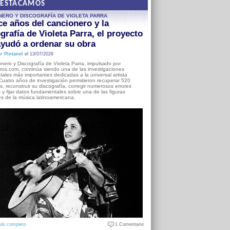
DESTACAMOS
NERO Y DISCOGRAFÍA DE VIOLETA PARRA
e años del cancionero y la
grafía de Violeta Parra, el proyecto
yudó a ordenar su obra
r Pintanel
el 13/07/2026
nero y Discografía de Violeta Parra, impulsado por
ros.com, continúa siendo una de las investigaciones
ales más importantes dedicadas a la universal artista
Cuatro años de investigación permitieron recuperar 520
, reconstruir su discografía, corregir numerosos errores
s y fijar datos fundamentales sobre una de las figuras
es de la música latinoamericana.
ulo completo
1 Comentario