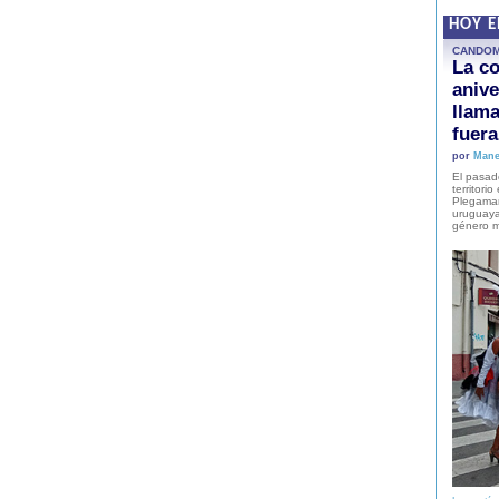
HOY 
CANDO
La co
anive
llam
fuer
por
Mane
El pasad
territori
Plegaman
uruguaya
género m