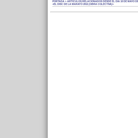
PORTADA > ARTÍCULOS RELACIONADOS DESDE EL DÍA 10 DE MAYO DE 
«EL DISC DE LA MARATÓ 2012
(OBRA COLECTIVA)
»