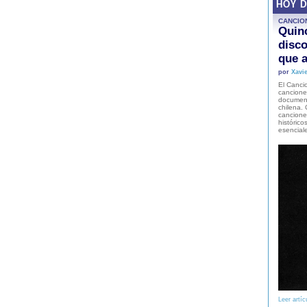
HOY 
CANCIO
Quinc
disco
que a
por
Xavie
El Cancio
cancione
document
chilena. 
canciones
histórico
esencial
Leer artíc