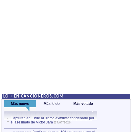
LO + EN CANCIONEROS.COM
Más nuevo
Más leído
Más votado
Capturan en Chile al último exmilitar condenado por
La comparsa Bantú
1
el asesinato de Víctor Jara
mayor desfile de
1
[27/07/2026]
hecho fuera de U
por Manel Gausachs