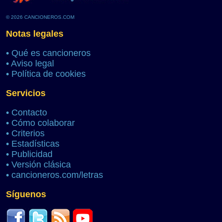
© 2026 CANCIONEROS.COM
Notas legales
•
Qué es cancioneros
•
Aviso legal
•
Política de cookies
Servicios
•
Contacto
•
Cómo colaborar
•
Criterios
•
Estadísticas
•
Publicidad
•
Versión clásica
•
cancioneros.com/letras
Síguenos