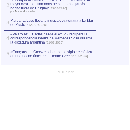
La comparsa Bantú celebra su 10º aniversario con el
mayor desfile de llamadas de candombe jamás
2
Capturan en Chile
2
hecho fuera de Uruguay
[25/07/2026]
el asesinato de Ví
por Manel Gausachs
Margarita Laso lleva la música ecuatoriana a La Mar
3
de Músicas
[22/07/2026]
«Pájaro azul. Cartas desde el exilio» recupera la
4
correspondencia inédita de Mercedes Sosa durante
la dictadura argentina
[21/07/2026]
«Cançons del Grec» celebra medio siglo de música
5
en una noche única en el Teatre Grec
[21/07/2026]
PUBLICIDAD