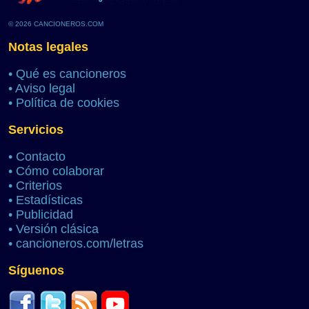
© 2026 CANCIONEROS.COM
Notas legales
•
Qué es cancioneros
•
Aviso legal
•
Política de cookies
Servicios
•
Contacto
•
Cómo colaborar
•
Criterios
•
Estadísticas
•
Publicidad
•
Versión clásica
•
cancioneros.com/letras
Síguenos