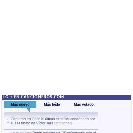
LO + EN CANCIONEROS.COM
Más nuevo
Más leído
Más votado
Capturan en Chile al último exmilitar condenado por
La comparsa Bantú
1
el asesinato de Víctor Jara
mayor desfile de
1
[27/07/2026]
hecho fuera de U
por Manel Gausachs