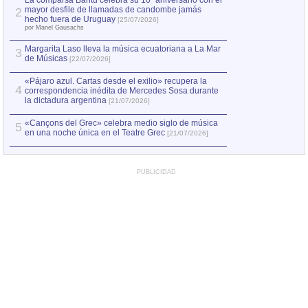
La comparsa Bantú celebra su 10º aniversario con el
mayor desfile de llamadas de candombe jamás
2
Capturan en Chile
2
hecho fuera de Uruguay
[25/07/2026]
el asesinato de Ví
por Manel Gausachs
Margarita Laso lleva la música ecuatoriana a La Mar
3
de Músicas
[22/07/2026]
«Pájaro azul. Cartas desde el exilio» recupera la
4
correspondencia inédita de Mercedes Sosa durante
la dictadura argentina
[21/07/2026]
«Cançons del Grec» celebra medio siglo de música
5
en una noche única en el Teatre Grec
[21/07/2026]
PUBLICIDAD