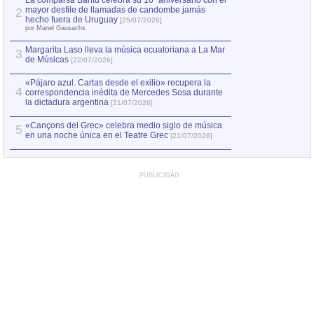
La comparsa Bantú celebra su 10º aniversario con el
mayor desfile de llamadas de candombe jamás
2
Capturan en Chile
2
hecho fuera de Uruguay
[25/07/2026]
el asesinato de Ví
por Manel Gausachs
Margarita Laso lleva la música ecuatoriana a La Mar
3
de Músicas
[22/07/2026]
«Pájaro azul. Cartas desde el exilio» recupera la
4
correspondencia inédita de Mercedes Sosa durante
la dictadura argentina
[21/07/2026]
«Cançons del Grec» celebra medio siglo de música
5
en una noche única en el Teatre Grec
[21/07/2026]
PUBLICIDAD