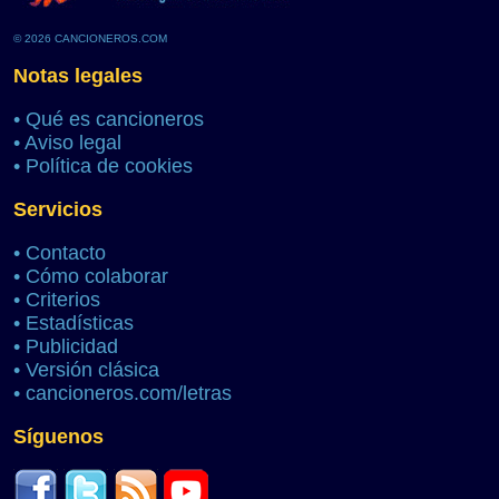
© 2026 CANCIONEROS.COM
Notas legales
•
Qué es cancioneros
•
Aviso legal
•
Política de cookies
Servicios
•
Contacto
•
Cómo colaborar
•
Criterios
•
Estadísticas
•
Publicidad
•
Versión clásica
•
cancioneros.com/letras
Síguenos