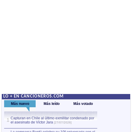
LO + EN CANCIONEROS.COM
Más nuevo
Más leído
Más votado
Capturan en Chile al último exmilitar condenado por
La comparsa Bantú
1
el asesinato de Víctor Jara
mayor desfile de
1
[27/07/2026]
hecho fuera de U
por Manel Gausachs