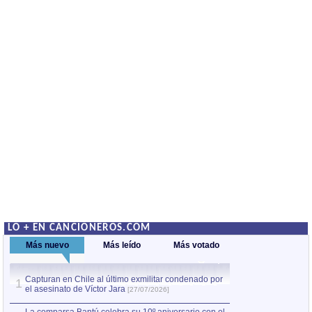
LO + EN CANCIONEROS.COM
Más nuevo
Más leído
Más votado
Capturan en Chile al último exmilitar condenado por
La comparsa Bantú
1
el asesinato de Víctor Jara
mayor desfile de
1
[27/07/2026]
hecho fuera de U
por Manel Gausachs