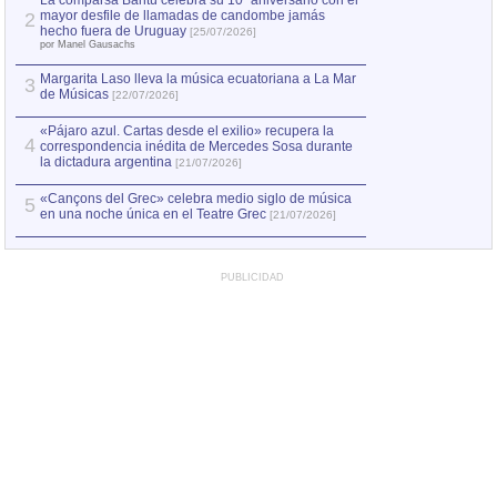
La comparsa Bantú celebra su 10º aniversario con el
mayor desfile de llamadas de candombe jamás
2
Capturan en Chile
2
hecho fuera de Uruguay
[25/07/2026]
el asesinato de Ví
por Manel Gausachs
Margarita Laso lleva la música ecuatoriana a La Mar
3
de Músicas
[22/07/2026]
«Pájaro azul. Cartas desde el exilio» recupera la
4
correspondencia inédita de Mercedes Sosa durante
la dictadura argentina
[21/07/2026]
«Cançons del Grec» celebra medio siglo de música
5
en una noche única en el Teatre Grec
[21/07/2026]
PUBLICIDAD