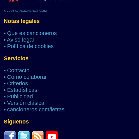
© 2026 CANCIONEROS.COM
Notas legales
•
Qué es cancioneros
•
Aviso legal
•
Política de cookies
Servicios
•
Contacto
•
Cómo colaborar
•
Criterios
•
Estadísticas
•
Publicidad
•
Versión clásica
•
cancioneros.com/letras
Síguenos