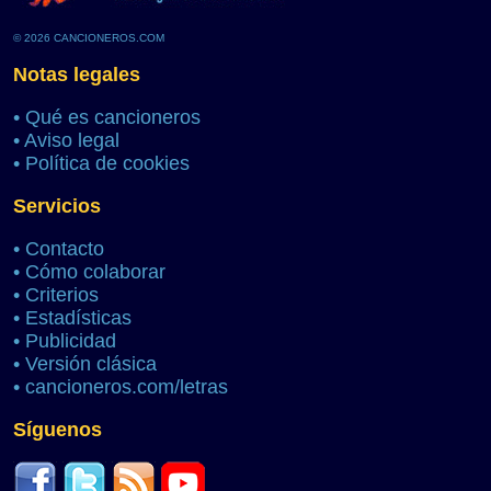
© 2026 CANCIONEROS.COM
Notas legales
•
Qué es cancioneros
•
Aviso legal
•
Política de cookies
Servicios
•
Contacto
•
Cómo colaborar
•
Criterios
•
Estadísticas
•
Publicidad
•
Versión clásica
•
cancioneros.com/letras
Síguenos