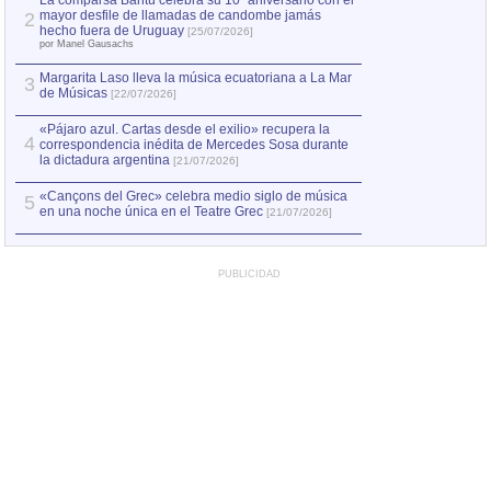
La comparsa Bantú celebra su 10º aniversario con el
mayor desfile de llamadas de candombe jamás
2
Capturan en Chile
2
hecho fuera de Uruguay
[25/07/2026]
el asesinato de Ví
por Manel Gausachs
Margarita Laso lleva la música ecuatoriana a La Mar
3
de Músicas
[22/07/2026]
«Pájaro azul. Cartas desde el exilio» recupera la
4
correspondencia inédita de Mercedes Sosa durante
la dictadura argentina
[21/07/2026]
«Cançons del Grec» celebra medio siglo de música
5
en una noche única en el Teatre Grec
[21/07/2026]
PUBLICIDAD