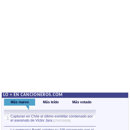
LO + EN CANCIONEROS.COM
Más nuevo
Más leído
Más votado
Capturan en Chile al último exmilitar condenado por
La comparsa Bantú
1
el asesinato de Víctor Jara
mayor desfile de
1
[27/07/2026]
hecho fuera de U
por Manel Gausachs