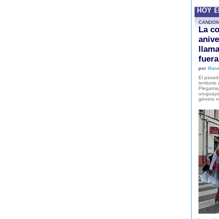
HOY 
CANDO
La co
anive
llam
fuer
por
Mane
El pasad
territori
Plegaman
uruguaya
género m