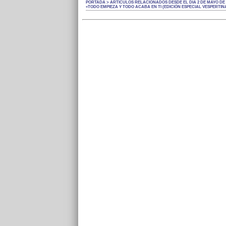
PORTADA > ARTÍCULOS RELACIONADOS DESDE EL DÍA 2 DE MAYO DE 
«TODO EMPIEZA Y TODO ACABA EN TI (EDICIÓN ESPECIAL VESPERTIN