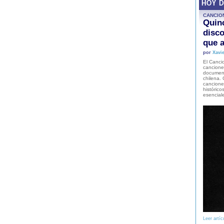
HOY 
CANCIO
Quinc
disco
que a
por
Xavie
El Cancio
cancione
document
chilena. 
canciones
histórico
esencial
Leer artíc