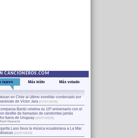
EN CANCIONEROS.COM
s nuevo
Más leído
Más votado
turan en Chile al último exmilitar condenado por
La comparsa Bantú celebra s
asesinato de Víctor Jara
mayor desfile de llamadas
1
[27/07/2026]
hecho fuera de Uruguay
[25
comparsa Bantú celebra su 10º aniversario con el
por Manel Gausachs
or desfile de llamadas de candombe jamás
Capturan en Chile al último
2
ho fuera de Uruguay
[25/07/2026]
el asesinato de Víctor Jara
[
Manel Gausachs
garita Laso lleva la música ecuatoriana a La Mar
Margarita Laso lleva la mús
3
Músicas
de Músicas
[22/07/2026]
[22/07/2026]