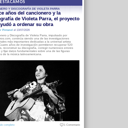
DESTACAMOS
NERO Y DISCOGRAFÍA DE VIOLETA PARRA
e años del cancionero y la
grafía de Violeta Parra, el proyecto
yudó a ordenar su obra
r Pintanel
el 13/07/2026
nero y Discografía de Violeta Parra, impulsado por
ros.com, continúa siendo una de las investigaciones
ales más importantes dedicadas a la universal artista
Cuatro años de investigación permitieron recuperar 520
, reconstruir su discografía, corregir numerosos errores
s y fijar datos fundamentales sobre una de las figuras
es de la música latinoamericana.
ulo completo
1 Comentario