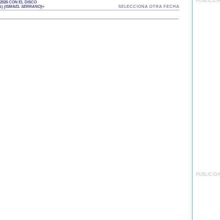
PUBLICID
2026 CON EL DISCO
A)
(ISMAEL SERRANO)
»
SELECCIONA OTRA FECHA
PUBLICID