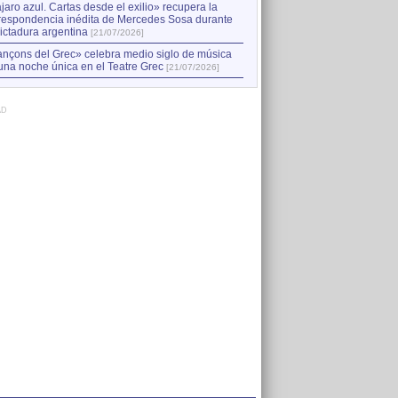
jaro azul. Cartas desde el exilio» recupera la
respondencia inédita de Mercedes Sosa durante
dictadura argentina
[21/07/2026]
nçons del Grec» celebra medio siglo de música
una noche única en el Teatre Grec
[21/07/2026]
AD