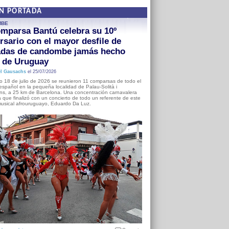
EN PORTADA
MBE
mparsa Bantú celebra su 10º
rsario con el mayor desfile de
adas de candombe jamás hecho
a de Uruguay
l Gausachs
el 25/07/2026
o 18 de julio de 2026 se reunieron 11 comparsas de todo el
o español en la pequeña localidad de Palau-Solità i
s, a 25 km de Barcelona. Una concentración carnavalera
 que finalizó con un concierto de todo un referente de este
usical afrouruguayo, Eduardo Da Luz.