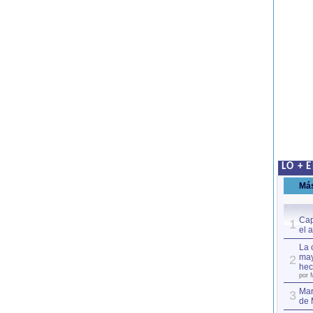
LO + 
Má
Cap
1
el 
La 
may
2
hec
por 
Mar
3
de 