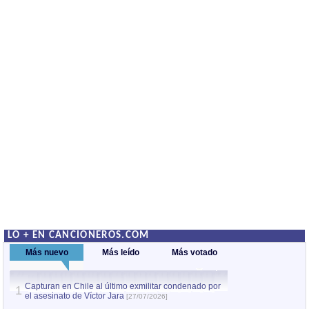
LO + EN CANCIONEROS.COM
Más nuevo
Más leído
Más votado
Capturan en Chile al último exmilitar condenado por
La comparsa Bantú
1
el asesinato de Víctor Jara
mayor desfile de
1
[27/07/2026]
hecho fuera de U