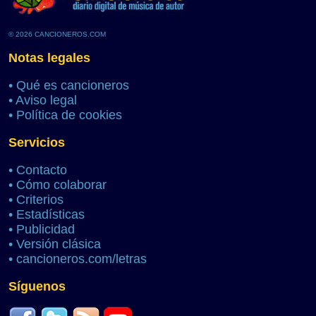
© 2026 CANCIONEROS.COM
Notas legales
•
Qué es cancioneros
•
Aviso legal
•
Política de cookies
Servicios
•
Contacto
•
Cómo colaborar
•
Criterios
•
Estadísticas
•
Publicidad
•
Versión clásica
•
cancioneros.com/letras
Síguenos