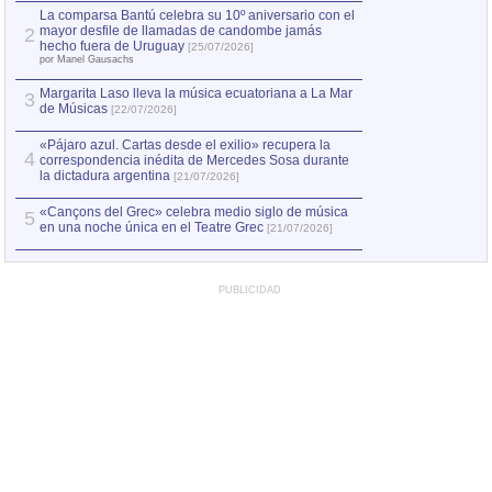
por Manel Gausachs
La comparsa Bantú celebra su 10º aniversario con el
mayor desfile de llamadas de candombe jamás
2
Capturan en Chile
2
hecho fuera de Uruguay
[25/07/2026]
el asesinato de Ví
por Manel Gausachs
Margarita Laso lleva la música ecuatoriana a La Mar
3
de Músicas
[22/07/2026]
«Pájaro azul. Cartas desde el exilio» recupera la
4
correspondencia inédita de Mercedes Sosa durante
la dictadura argentina
[21/07/2026]
«Cançons del Grec» celebra medio siglo de música
5
en una noche única en el Teatre Grec
[21/07/2026]
PUBLICIDAD