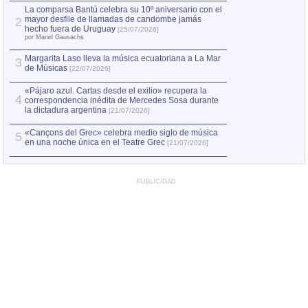
por Manel Gausachs
La comparsa Bantú celebra su 10º aniversario con el
mayor desfile de llamadas de candombe jamás
2
Capturan en Chile
2
hecho fuera de Uruguay
[25/07/2026]
el asesinato de Ví
por Manel Gausachs
Margarita Laso lleva la música ecuatoriana a La Mar
3
de Músicas
[22/07/2026]
«Pájaro azul. Cartas desde el exilio» recupera la
4
correspondencia inédita de Mercedes Sosa durante
la dictadura argentina
[21/07/2026]
«Cançons del Grec» celebra medio siglo de música
5
en una noche única en el Teatre Grec
[21/07/2026]
PUBLICIDAD