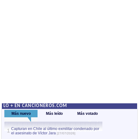
LO + EN CANCIONEROS.COM
Más nuevo
Más leído
Más votado
Capturan en Chile al último exmilitar condenado por
La comparsa Bantú
1
el asesinato de Víctor Jara
mayor desfile de
1
[27/07/2026]
hecho fuera de U