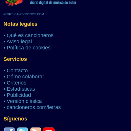
© 2026 CANCIONEROS.COM
Notas legales
•
Qué es cancioneros
•
Aviso legal
•
Política de cookies
Servicios
•
Contacto
•
Cómo colaborar
•
Criterios
•
Estadísticas
•
Publicidad
•
Versión clásica
•
cancioneros.com/letras
Síguenos