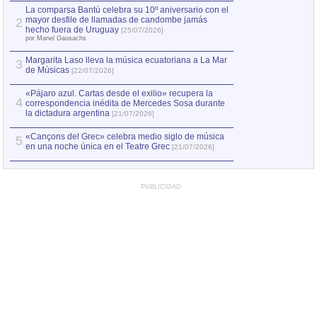
por Manel Gausachs
La comparsa Bantú celebra su 10º aniversario con el
mayor desfile de llamadas de candombe jamás
2
Capturan en Chile
2
hecho fuera de Uruguay
[25/07/2026]
el asesinato de Ví
por Manel Gausachs
Margarita Laso lleva la música ecuatoriana a La Mar
Margarita Laso ll
3
3
de Músicas
de Músicas
[22/07/2026]
[22/07
«Pájaro azul. Cartas desde el exilio» recupera la
4
correspondencia inédita de Mercedes Sosa durante
la dictadura argentina
[21/07/2026]
«Cançons del Grec» celebra medio siglo de música
5
en una noche única en el Teatre Grec
[21/07/2026]
PUBLICIDAD