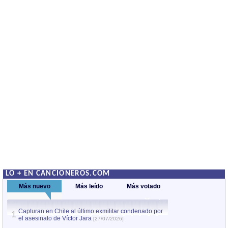
LO + EN CANCIONEROS.COM
Más nuevo
Más leído
Más votado
Capturan en Chile al último exmilitar condenado por
La comparsa Bantú
1
el asesinato de Víctor Jara
mayor desfile de
1
[27/07/2026]
hecho fuera de U