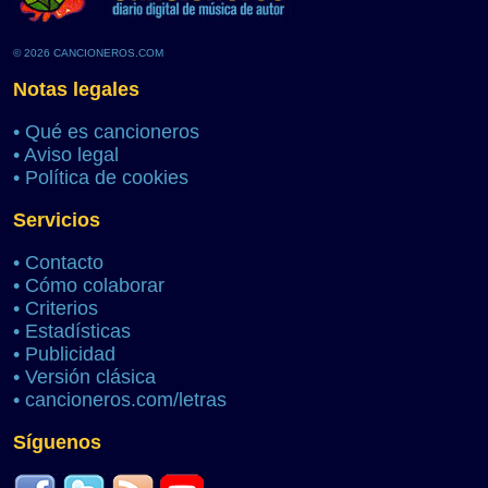
© 2026 CANCIONEROS.COM
Notas legales
•
Qué es cancioneros
•
Aviso legal
•
Política de cookies
Servicios
•
Contacto
•
Cómo colaborar
•
Criterios
•
Estadísticas
•
Publicidad
•
Versión clásica
•
cancioneros.com/letras
Síguenos