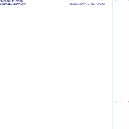
PUBLICID
2026 CON EL DISCO
A)
(ISMAEL SERRANO)
»
SELECCIONA OTRA FECHA
PUBLICID