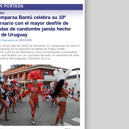
EN PORTADA
MBE
mparsa Bantú celebra su 10º
rsario con el mayor desfile de
adas de candombe jamás hecho
a de Uruguay
l Gausachs
el 25/07/2026
o 18 de julio de 2026 se reunieron 11 comparsas de todo el
o español en la pequeña localidad de Palau-Solità i
s, a 25 km de Barcelona. Una concentración carnavalera
 que finalizó con un concierto de todo un referente de este
usical afrouruguayo, Eduardo Da Luz.