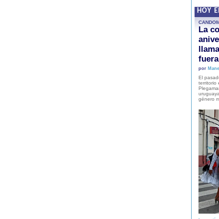
HOY 
CANDO
La co
anive
llam
fuer
por
Mane
El pasad
territori
Plegaman
uruguaya
género m