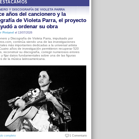
DESTACAMOS
NERO Y DISCOGRAFÍA DE VIOLETA PARRA
e años del cancionero y la
grafía de Violeta Parra, el proyecto
yudó a ordenar su obra
r Pintanel
el 13/07/2026
nero y Discografía de Violeta Parra, impulsado por
ros.com, continúa siendo una de las investigaciones
ales más importantes dedicadas a la universal artista
Cuatro años de investigación permitieron recuperar 520
, reconstruir su discografía, corregir numerosos errores
s y fijar datos fundamentales sobre una de las figuras
es de la música latinoamericana.
ulo completo
1 Comentario