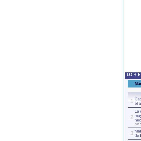
LO + 
Má
Cap
1
el 
La 
may
2
hec
por 
Mar
3
de 