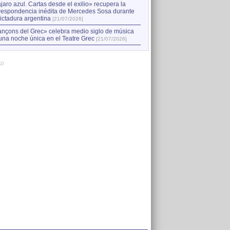
jaro azul. Cartas desde el exilio» recupera la
respondencia inédita de Mercedes Sosa durante
dictadura argentina
[21/07/2026]
nçons del Grec» celebra medio siglo de música
una noche única en el Teatre Grec
[21/07/2026]
AD