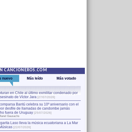
EN CANCIONEROS.COM
s nuevo
Más leído
Más votado
turan en Chile al último exmilitar condenado por
La comparsa Bantú celebra s
asesinato de Víctor Jara
mayor desfile de llamadas
1
[27/07/2026]
hecho fuera de Uruguay
[25
comparsa Bantú celebra su 10º aniversario con el
por Manel Gausachs
or desfile de llamadas de candombe jamás
Capturan en Chile al último
2
ho fuera de Uruguay
[25/07/2026]
el asesinato de Víctor Jara
[
Manel Gausachs
garita Laso lleva la música ecuatoriana a La Mar
Músicas
[22/07/2026]