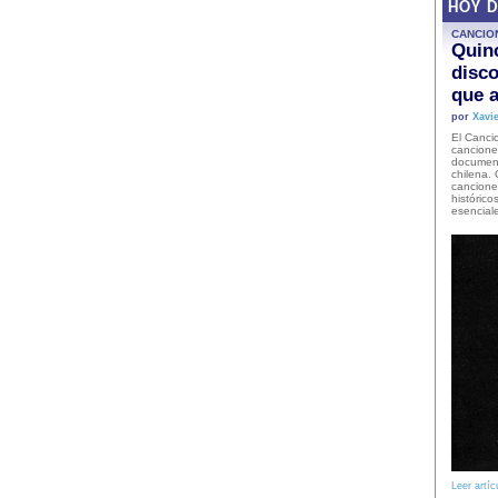
HOY 
CANCIO
Quinc
disco
que a
por
Xavie
El Cancio
cancione
document
chilena. 
canciones
histórico
esencial
Leer artíc