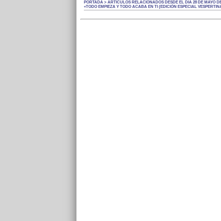
PORTADA > ARTÍCULOS RELACIONADOS DESDE EL DÍA 28 DE MAYO DE 
«TODO EMPIEZA Y TODO ACABA EN TI (EDICIÓN ESPECIAL VESPERTIN