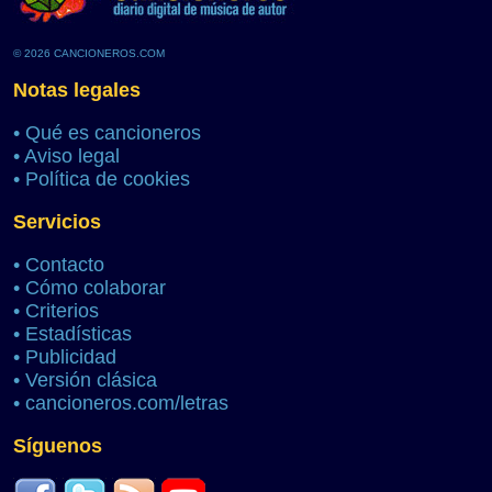
© 2026 CANCIONEROS.COM
Notas legales
•
Qué es cancioneros
•
Aviso legal
•
Política de cookies
Servicios
•
Contacto
•
Cómo colaborar
•
Criterios
•
Estadísticas
•
Publicidad
•
Versión clásica
•
cancioneros.com/letras
Síguenos