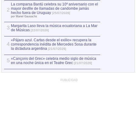
por Manel Gausachs
La comparsa Bantú celebra su 10º aniversario con el
mayor desfile de llamadas de candombe jamás
2
Capturan en Chile
2
hecho fuera de Uruguay
[25/07/2026]
el asesinato de Ví
por Manel Gausachs
Margarita Laso lleva la música ecuatoriana a La Mar
3
de Músicas
[22/07/2026]
«Pájaro azul. Cartas desde el exilio» recupera la
4
correspondencia inédita de Mercedes Sosa durante
la dictadura argentina
[21/07/2026]
«Cançons del Grec» celebra medio siglo de música
5
en una noche única en el Teatre Grec
[21/07/2026]
PUBLICIDAD