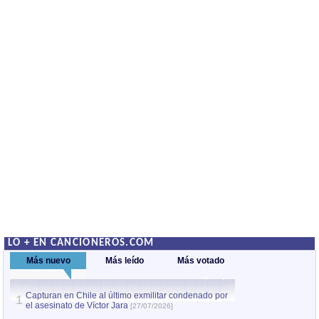
LO + EN CANCIONEROS.COM
Más nuevo
Más leído
Más votado
Capturan en Chile al último exmilitar condenado por
La comparsa Bantú
1
el asesinato de Víctor Jara
mayor desfile de
1
[27/07/2026]
hecho fuera de U