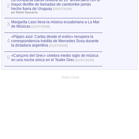
La comparsa Bantú celebra su 10º aniversario con el
mayor desfile de llamadas de candombe jamás
2
Capturan en Chile
2
hecho fuera de Uruguay
[25/07/2026]
el asesinato de Ví
por Manel Gausachs
Margarita Laso lleva la música ecuatoriana a La Mar
3
de Músicas
[22/07/2026]
«Pájaro azul. Cartas desde el exilio» recupera la
4
correspondencia inédita de Mercedes Sosa durante
la dictadura argentina
[21/07/2026]
«Cançons del Grec» celebra medio siglo de música
5
en una noche única en el Teatre Grec
[21/07/2026]
PUBLICIDAD