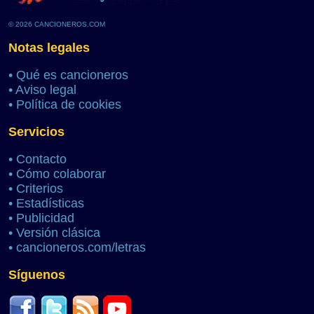
© 2026 CANCIONEROS.COM
Notas legales
•
Qué es cancioneros
•
Aviso legal
•
Política de cookies
Servicios
•
Contacto
•
Cómo colaborar
•
Criterios
•
Estadísticas
•
Publicidad
•
Versión clásica
•
cancioneros.com/letras
Síguenos