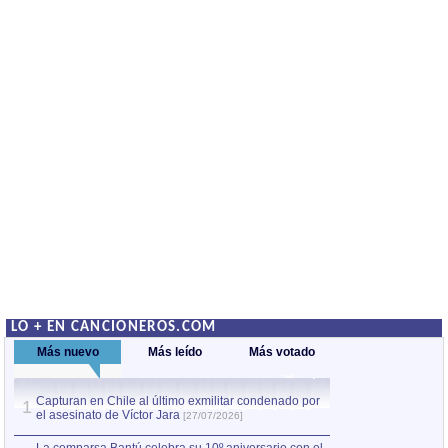
LO + EN CANCIONEROS.COM
Más nuevo
Más leído
Más votado
Capturan en Chile al último exmilitar condenado por
La comparsa Bantú
1
el asesinato de Víctor Jara
mayor desfile de
1
[27/07/2026]
hecho fuera de U
por Manel Gausachs