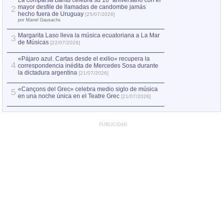
La comparsa Bantú celebra su 10º aniversario con el
mayor desfile de llamadas de candombe jamás
2
Capturan en Chile
2
hecho fuera de Uruguay
[25/07/2026]
el asesinato de Ví
por Manel Gausachs
Margarita Laso lleva la música ecuatoriana a La Mar
3
de Músicas
[22/07/2026]
«Pájaro azul. Cartas desde el exilio» recupera la
4
correspondencia inédita de Mercedes Sosa durante
la dictadura argentina
[21/07/2026]
«Cançons del Grec» celebra medio siglo de música
5
en una noche única en el Teatre Grec
[21/07/2026]
PUBLICIDAD