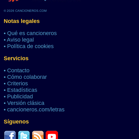
© 2026 CANCIONEROS.COM
Notas legales
•
Qué es cancioneros
•
Aviso legal
•
Política de cookies
Servicios
•
Contacto
•
Cómo colaborar
•
Criterios
•
Estadísticas
•
Publicidad
•
Versión clásica
•
cancioneros.com/letras
Síguenos