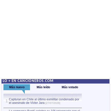
LO + EN CANCIONEROS.COM
Más nuevo
Más leído
Más votado
Capturan en Chile al último exmilitar condenado por
La comparsa Bantú
1
el asesinato de Víctor Jara
mayor desfile de
1
[27/07/2026]
hecho fuera de U
por Manel Gausachs