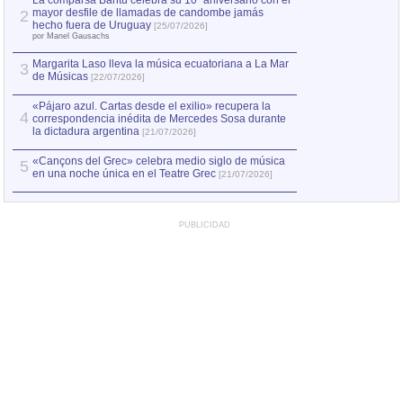
La comparsa Bantú celebra su 10º aniversario con el
mayor desfile de llamadas de candombe jamás
2
Capturan en Chile
2
hecho fuera de Uruguay
[25/07/2026]
el asesinato de Ví
por Manel Gausachs
Margarita Laso lleva la música ecuatoriana a La Mar
3
de Músicas
[22/07/2026]
«Pájaro azul. Cartas desde el exilio» recupera la
4
correspondencia inédita de Mercedes Sosa durante
la dictadura argentina
[21/07/2026]
«Cançons del Grec» celebra medio siglo de música
5
en una noche única en el Teatre Grec
[21/07/2026]
PUBLICIDAD