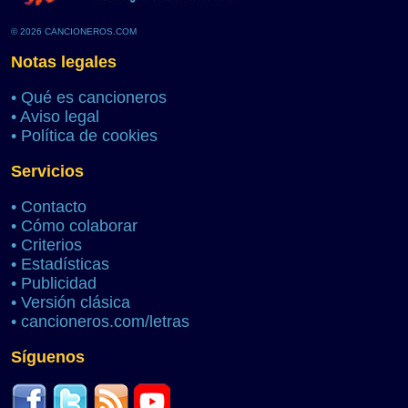
© 2026 CANCIONEROS.COM
Notas legales
•
Qué es cancioneros
•
Aviso legal
•
Política de cookies
Servicios
•
Contacto
•
Cómo colaborar
•
Criterios
•
Estadísticas
•
Publicidad
•
Versión clásica
•
cancioneros.com/letras
Síguenos