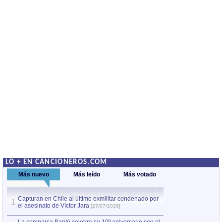
LO + EN CANCIONEROS.COM
Más nuevo
Más leído
Más votado
Capturan en Chile al último exmilitar condenado por
La comparsa Bantú
1
el asesinato de Víctor Jara
mayor desfile de
1
[27/07/2026]
hecho fuera de U
por Manel Gausachs