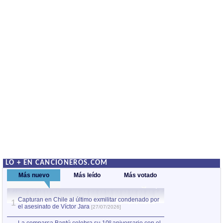
LO + EN CANCIONEROS.COM
Más nuevo
Más leído
Más votado
Capturan en Chile al último exmilitar condenado por
Capturan en Chile
1
1
el asesinato de Víctor Jara
el asesinato de Ví
[27/07/2026]