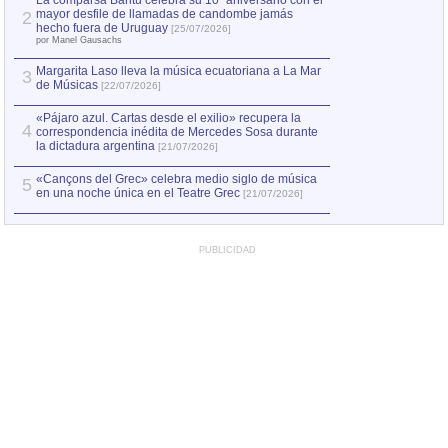
La comparsa Bantú celebra su 10º aniversario con el
mayor desfile de llamadas de candombe jamás
2
hecho fuera de Uruguay
[25/07/2026]
por Manel Gausachs
Margarita Laso lleva la música ecuatoriana a La Mar
3
de Músicas
[22/07/2026]
«Pájaro azul. Cartas desde el exilio» recupera la
4
correspondencia inédita de Mercedes Sosa durante
la dictadura argentina
[21/07/2026]
«Cançons del Grec» celebra medio siglo de música
5
en una noche única en el Teatre Grec
[21/07/2026]
PUBLICIDAD