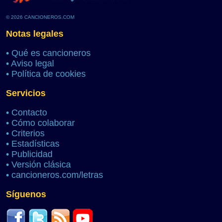
© 2026 CANCIONEROS.COM
Notas legales
•
Qué es cancioneros
•
Aviso legal
•
Política de cookies
Servicios
•
Contacto
•
Cómo colaborar
•
Criterios
•
Estadísticas
•
Publicidad
•
Versión clásica
•
cancioneros.com/letras
Síguenos