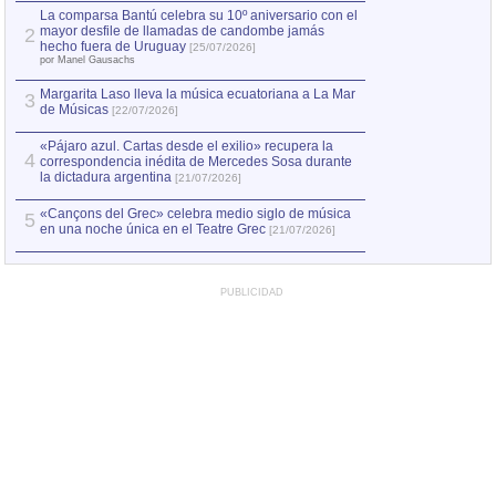
por Manel Gausachs
La comparsa Bantú celebra su 10º aniversario con el
mayor desfile de llamadas de candombe jamás
2
Capturan en Chile
2
hecho fuera de Uruguay
[25/07/2026]
el asesinato de Ví
por Manel Gausachs
Margarita Laso lleva la música ecuatoriana a La Mar
3
de Músicas
[22/07/2026]
«Pájaro azul. Cartas desde el exilio» recupera la
4
correspondencia inédita de Mercedes Sosa durante
la dictadura argentina
[21/07/2026]
«Cançons del Grec» celebra medio siglo de música
5
en una noche única en el Teatre Grec
[21/07/2026]
PUBLICIDAD