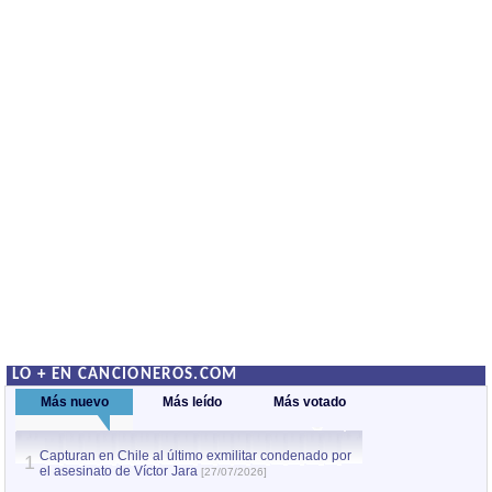
LO + EN CANCIONEROS.COM
Más nuevo
Más leído
Más votado
Capturan en Chile al último exmilitar condenado por
La comparsa Bantú
1
el asesinato de Víctor Jara
mayor desfile de
1
[27/07/2026]
hecho fuera de U