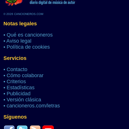
© 2026 CANCIONEROS.COM
Notas legales
•
Qué es cancioneros
•
Aviso legal
•
Política de cookies
Servicios
•
Contacto
•
Cómo colaborar
•
Criterios
•
Estadísticas
•
Publicidad
•
Versión clásica
•
cancioneros.com/letras
Síguenos