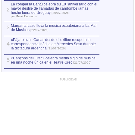
por Manel Gausachs
La comparsa Bantú celebra su 10º aniversario con el
mayor desfile de llamadas de candombe jamás
2
Capturan en Chile
2
hecho fuera de Uruguay
[25/07/2026]
el asesinato de Ví
por Manel Gausachs
Margarita Laso lleva la música ecuatoriana a La Mar
Margarita Laso ll
3
3
de Músicas
de Músicas
[22/07/2026]
[22/07
«Pájaro azul. Cartas desde el exilio» recupera la
4
correspondencia inédita de Mercedes Sosa durante
la dictadura argentina
[21/07/2026]
«Cançons del Grec» celebra medio siglo de música
5
en una noche única en el Teatre Grec
[21/07/2026]
PUBLICIDAD