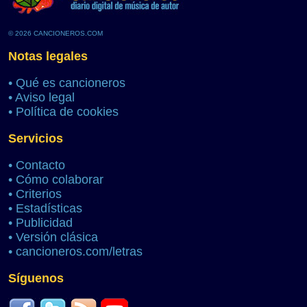
© 2026 CANCIONEROS.COM
Notas legales
•
Qué es cancioneros
•
Aviso legal
•
Política de cookies
Servicios
•
Contacto
•
Cómo colaborar
•
Criterios
•
Estadísticas
•
Publicidad
•
Versión clásica
•
cancioneros.com/letras
Síguenos