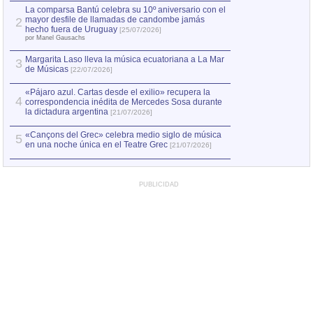
por Manel Gausachs
La comparsa Bantú celebra su 10º aniversario con el
mayor desfile de llamadas de candombe jamás
2
Capturan en Chile
2
hecho fuera de Uruguay
[25/07/2026]
el asesinato de Ví
por Manel Gausachs
Margarita Laso lleva la música ecuatoriana a La Mar
3
de Músicas
[22/07/2026]
«Pájaro azul. Cartas desde el exilio» recupera la
4
correspondencia inédita de Mercedes Sosa durante
la dictadura argentina
[21/07/2026]
«Cançons del Grec» celebra medio siglo de música
5
en una noche única en el Teatre Grec
[21/07/2026]
PUBLICIDAD