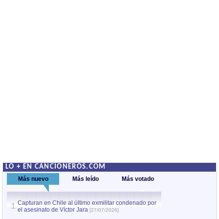
LO + EN CANCIONEROS.COM
Más nuevo
Más leído
Más votado
Capturan en Chile al último exmilitar condenado por
La comparsa Bantú
1
el asesinato de Víctor Jara
mayor desfile de
1
[27/07/2026]
hecho fuera de U