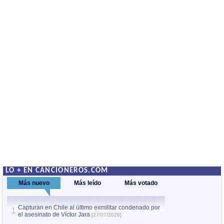
LO + EN CANCIONEROS.COM
Más nuevo
Más leído
Más votado
Capturan en Chile al último exmilitar condenado por
La comparsa Bantú
1
el asesinato de Víctor Jara
mayor desfile de
1
[27/07/2026]
hecho fuera de U