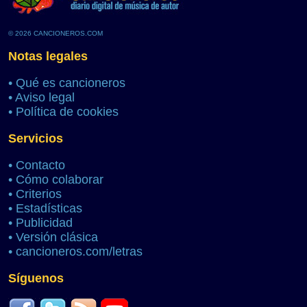
© 2026 CANCIONEROS.COM
Notas legales
•
Qué es cancioneros
•
Aviso legal
•
Política de cookies
Servicios
•
Contacto
•
Cómo colaborar
•
Criterios
•
Estadísticas
•
Publicidad
•
Versión clásica
•
cancioneros.com/letras
Síguenos