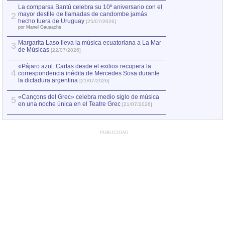
por Manel Gausachs
La comparsa Bantú celebra su 10º aniversario con el
mayor desfile de llamadas de candombe jamás
2
Capturan en Chile
2
hecho fuera de Uruguay
[25/07/2026]
el asesinato de Ví
por Manel Gausachs
Margarita Laso lleva la música ecuatoriana a La Mar
Margarita Laso ll
3
3
de Músicas
de Músicas
[22/07/2026]
[22/07
«Pájaro azul. Cartas desde el exilio» recupera la
4
correspondencia inédita de Mercedes Sosa durante
la dictadura argentina
[21/07/2026]
«Cançons del Grec» celebra medio siglo de música
5
en una noche única en el Teatre Grec
[21/07/2026]
PUBLICIDAD