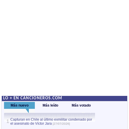
LO + EN CANCIONEROS.COM
Más nuevo
Más leído
Más votado
Capturan en Chile al último exmilitar condenado por
La comparsa Bantú
1
el asesinato de Víctor Jara
mayor desfile de
1
[27/07/2026]
hecho fuera de U