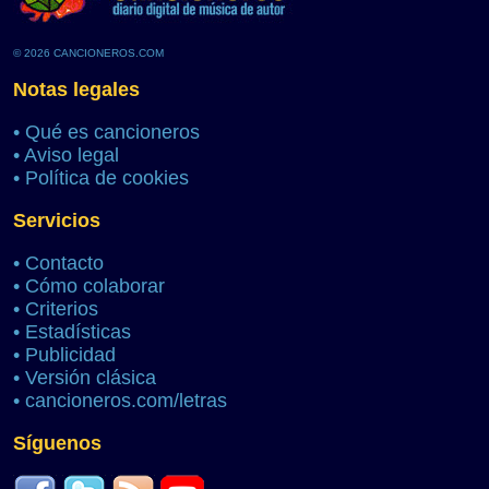
© 2026 CANCIONEROS.COM
Notas legales
•
Qué es cancioneros
•
Aviso legal
•
Política de cookies
Servicios
•
Contacto
•
Cómo colaborar
•
Criterios
•
Estadísticas
•
Publicidad
•
Versión clásica
•
cancioneros.com/letras
Síguenos