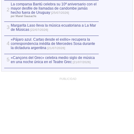
por Manel Gausachs
La comparsa Bantú celebra su 10º aniversario con el
mayor desfile de llamadas de candombe jamás
2
Capturan en Chile
2
hecho fuera de Uruguay
[25/07/2026]
el asesinato de Ví
por Manel Gausachs
Margarita Laso lleva la música ecuatoriana a La Mar
Margarita Laso ll
3
3
de Músicas
de Músicas
[22/07/2026]
[22/07
«Pájaro azul. Cartas desde el exilio» recupera la
4
correspondencia inédita de Mercedes Sosa durante
la dictadura argentina
[21/07/2026]
«Cançons del Grec» celebra medio siglo de música
5
en una noche única en el Teatre Grec
[21/07/2026]
PUBLICIDAD