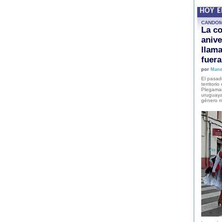
HOY 
CANDO
La co
anive
llam
fuer
por
Mane
El pasad
territori
Plegaman
uruguaya
género m