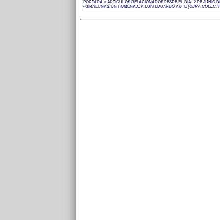
PORTADA > ARTÍCULOS RELACIONADOS DESDE EL DÍA 12 DE JUNIO DE
«GIRALUNAS. UN HOMENAJE A LUIS EDUARDO AUTE
(OBRA COLECTI