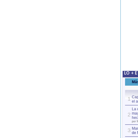
LO + 
Má
Cap
1
el 
La 
may
2
hec
por 
Mar
3
de 