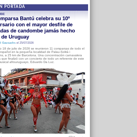
EN PORTADA
MBE
mparsa Bantú celebra su 10º
rsario con el mayor desfile de
adas de candombe jamás hecho
a de Uruguay
l Gausachs
el 25/07/2026
o 18 de julio de 2026 se reunieron 11 comparsas de todo el
o español en la pequeña localidad de Palau-Solità i
s, a 25 km de Barcelona. Una concentración carnavalera
 que finalizó con un concierto de todo un referente de este
usical afrouruguayo, Eduardo Da Luz.