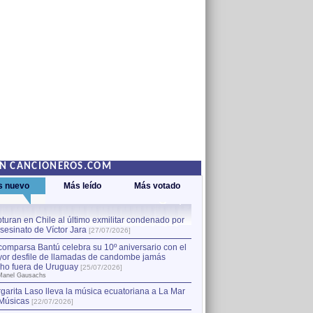
EN CANCIONEROS.COM
s nuevo
Más leído
Más votado
turan en Chile al último exmilitar condenado por
La comparsa Bantú celebra s
asesinato de Víctor Jara
mayor desfile de llamadas
1
[27/07/2026]
hecho fuera de Uruguay
[25
comparsa Bantú celebra su 10º aniversario con el
por Manel Gausachs
or desfile de llamadas de candombe jamás
Capturan en Chile al último
2
ho fuera de Uruguay
[25/07/2026]
el asesinato de Víctor Jara
[
Manel Gausachs
garita Laso lleva la música ecuatoriana a La Mar
Músicas
[22/07/2026]