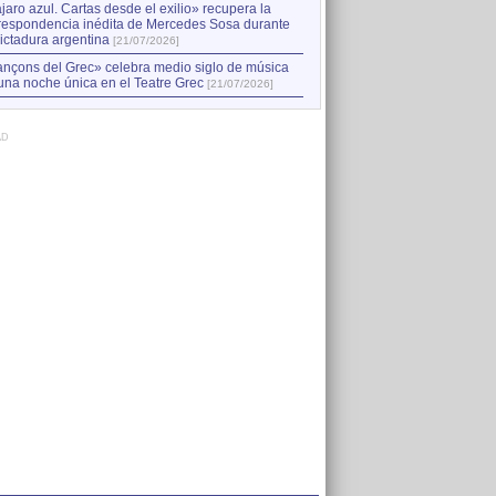
jaro azul. Cartas desde el exilio» recupera la
respondencia inédita de Mercedes Sosa durante
dictadura argentina
[21/07/2026]
nçons del Grec» celebra medio siglo de música
una noche única en el Teatre Grec
[21/07/2026]
AD