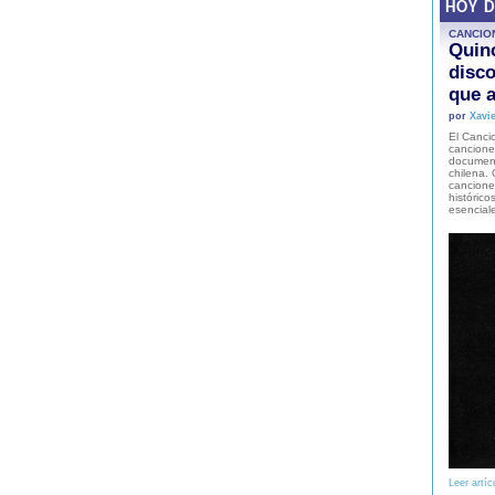
HOY 
CANCIO
Quinc
disco
que a
por
Xavie
El Cancio
cancione
document
chilena. 
canciones
histórico
esencial
Leer artíc