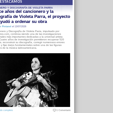
DESTACAMOS
NERO Y DISCOGRAFÍA DE VIOLETA PARRA
e años del cancionero y la
grafía de Violeta Parra, el proyecto
yudó a ordenar su obra
r Pintanel
el 13/07/2026
nero y Discografía de Violeta Parra, impulsado por
ros.com, continúa siendo una de las investigaciones
ales más importantes dedicadas a la universal artista
Cuatro años de investigación permitieron recuperar 520
, reconstruir su discografía, corregir numerosos errores
s y fijar datos fundamentales sobre una de las figuras
es de la música latinoamericana.
ulo completo
1 Comentario