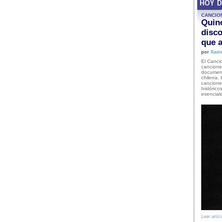
HOY 
CANCIO
Quinc
disco
que a
por
Xavie
El Cancio
cancione
document
chilena. 
canciones
histórico
esencial
Leer artíc