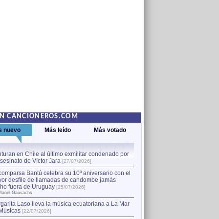
EN CANCIONEROS.COM
s nuevo
Más leído
Más votado
turan en Chile al último exmilitar condenado por
La comparsa Bantú celebra s
asesinato de Víctor Jara
mayor desfile de llamadas
1
[27/07/2026]
hecho fuera de Uruguay
[25
comparsa Bantú celebra su 10º aniversario con el
por Manel Gausachs
or desfile de llamadas de candombe jamás
Capturan en Chile al último
2
ho fuera de Uruguay
[25/07/2026]
el asesinato de Víctor Jara
[
Manel Gausachs
garita Laso lleva la música ecuatoriana a La Mar
Músicas
[22/07/2026]