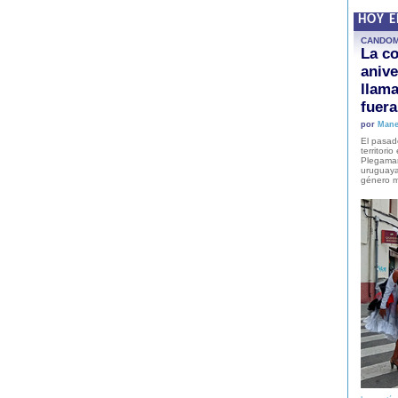
HOY 
CANDO
La co
anive
llam
fuer
por
Mane
El pasad
territori
Plegaman
uruguaya
género m