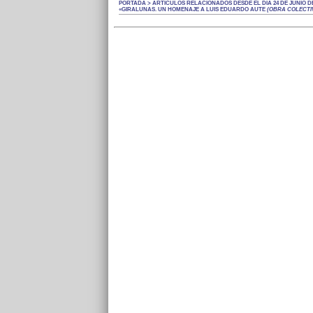
PORTADA > ARTÍCULOS RELACIONADOS DESDE EL DÍA 24 DE JUNIO DE
«GIRALUNAS. UN HOMENAJE A LUIS EDUARDO AUTE
(OBRA COLECTI