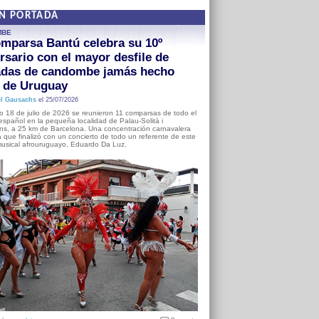
EN PORTADA
MBE
mparsa Bantú celebra su 10º
rsario con el mayor desfile de
adas de candombe jamás hecho
a de Uruguay
l Gausachs
el 25/07/2026
o 18 de julio de 2026 se reunieron 11 comparsas de todo el
o español en la pequeña localidad de Palau-Solità i
s, a 25 km de Barcelona. Una concentración carnavalera
 que finalizó con un concierto de todo un referente de este
usical afrouruguayo, Eduardo Da Luz.