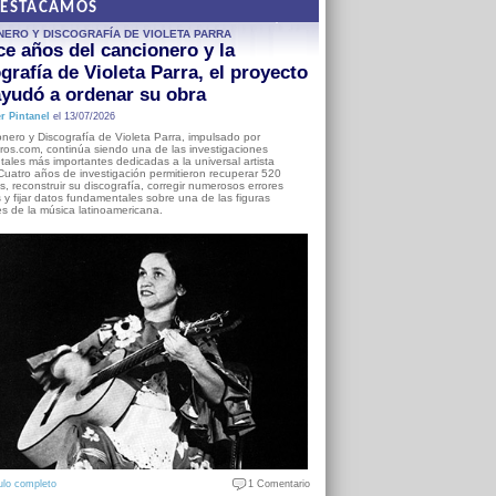
DESTACAMOS
NERO Y DISCOGRAFÍA DE VIOLETA PARRA
e años del cancionero y la
grafía de Violeta Parra, el proyecto
yudó a ordenar su obra
r Pintanel
el 13/07/2026
nero y Discografía de Violeta Parra, impulsado por
ros.com, continúa siendo una de las investigaciones
ales más importantes dedicadas a la universal artista
Cuatro años de investigación permitieron recuperar 520
, reconstruir su discografía, corregir numerosos errores
s y fijar datos fundamentales sobre una de las figuras
es de la música latinoamericana.
ulo completo
1 Comentario