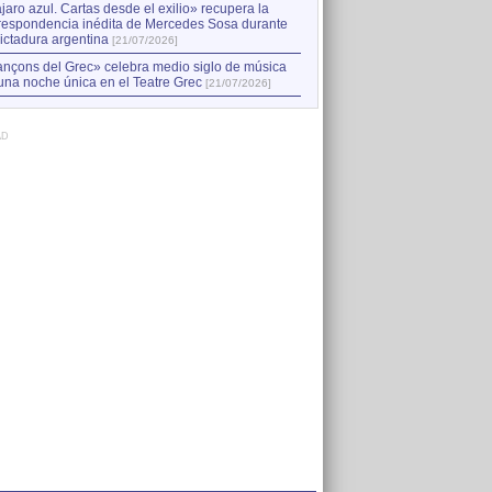
jaro azul. Cartas desde el exilio» recupera la
respondencia inédita de Mercedes Sosa durante
dictadura argentina
[21/07/2026]
nçons del Grec» celebra medio siglo de música
una noche única en el Teatre Grec
[21/07/2026]
AD