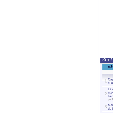
LO + 
Má
Cap
1
el 
La 
may
2
hec
por 
Mar
3
de 