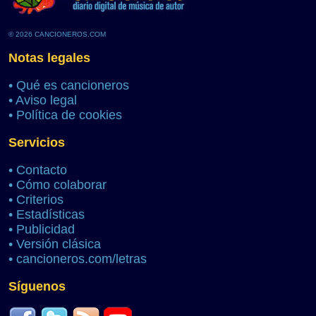
© 2026 CANCIONEROS.COM
Notas legales
•
Qué es cancioneros
•
Aviso legal
•
Política de cookies
Servicios
•
Contacto
•
Cómo colaborar
•
Criterios
•
Estadísticas
•
Publicidad
•
Versión clásica
•
cancioneros.com/letras
Síguenos