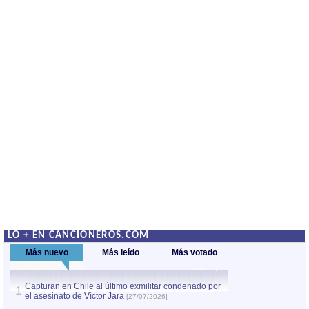
LO + EN CANCIONEROS.COM
Más nuevo
Más leído
Más votado
Capturan en Chile al último exmilitar condenado por
La comparsa Bantú
1
el asesinato de Víctor Jara
mayor desfile de
1
[27/07/2026]
hecho fuera de U