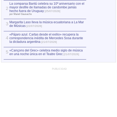
por Manel Gausachs
La comparsa Bantú celebra su 10º aniversario con el
mayor desfile de llamadas de candombe jamás
2
Capturan en Chile
2
hecho fuera de Uruguay
[25/07/2026]
el asesinato de Ví
por Manel Gausachs
Margarita Laso lleva la música ecuatoriana a La Mar
Margarita Laso ll
3
3
de Músicas
de Músicas
[22/07/2026]
[22/07
«Pájaro azul. Cartas desde el exilio» recupera la
4
correspondencia inédita de Mercedes Sosa durante
la dictadura argentina
[21/07/2026]
«Cançons del Grec» celebra medio siglo de música
5
en una noche única en el Teatre Grec
[21/07/2026]
PUBLICIDAD