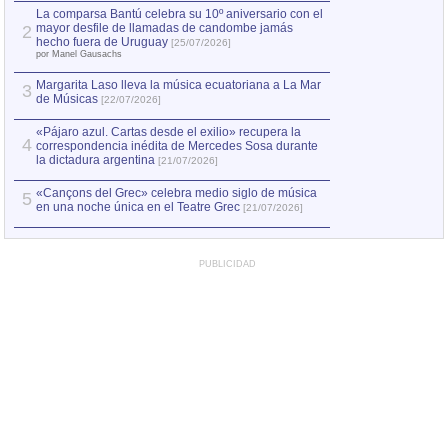
por Manel Gausachs
La comparsa Bantú celebra su 10º aniversario con el
mayor desfile de llamadas de candombe jamás
2
Capturan en Chile
2
hecho fuera de Uruguay
[25/07/2026]
el asesinato de Ví
por Manel Gausachs
Margarita Laso lleva la música ecuatoriana a La Mar
3
de Músicas
[22/07/2026]
«Pájaro azul. Cartas desde el exilio» recupera la
4
correspondencia inédita de Mercedes Sosa durante
la dictadura argentina
[21/07/2026]
«Cançons del Grec» celebra medio siglo de música
5
en una noche única en el Teatre Grec
[21/07/2026]
PUBLICIDAD