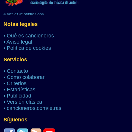
© 2026 CANCIONEROS.COM
Notas legales
•
Qué es cancioneros
•
Aviso legal
•
Política de cookies
Servicios
•
Contacto
•
Cómo colaborar
•
Criterios
•
Estadísticas
•
Publicidad
•
Versión clásica
•
cancioneros.com/letras
Síguenos