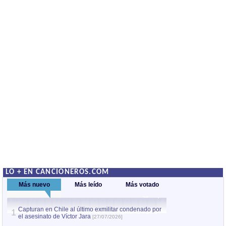
LO + EN CANCIONEROS.COM
Más nuevo
Más leído
Más votado
Capturan en Chile al último exmilitar condenado por
La comparsa Bantú
1
el asesinato de Víctor Jara
mayor desfile de
1
[27/07/2026]
hecho fuera de U