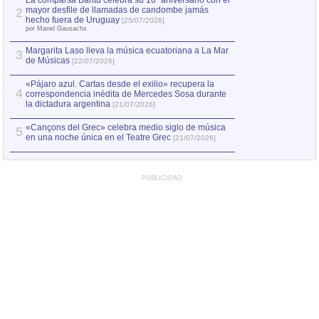
La comparsa Bantú celebra su 10º aniversario con el
mayor desfile de llamadas de candombe jamás
2
Capturan en Chile
2
hecho fuera de Uruguay
[25/07/2026]
el asesinato de Ví
por Manel Gausachs
Margarita Laso lleva la música ecuatoriana a La Mar
3
de Músicas
[22/07/2026]
«Pájaro azul. Cartas desde el exilio» recupera la
4
correspondencia inédita de Mercedes Sosa durante
la dictadura argentina
[21/07/2026]
«Cançons del Grec» celebra medio siglo de música
5
en una noche única en el Teatre Grec
[21/07/2026]
PUBLICIDAD