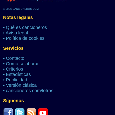
© 2026 CANCIONEROS.COM
Notas legales
•
Qué es cancioneros
•
Aviso legal
•
Política de cookies
Servicios
•
Contacto
•
Cómo colaborar
•
Criterios
•
Estadísticas
•
Publicidad
•
Versión clásica
•
cancioneros.com/letras
Síguenos