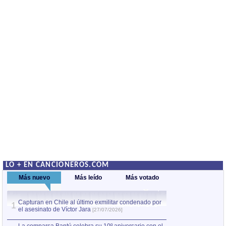
LO + EN CANCIONEROS.COM
Más nuevo
Más leído
Más votado
Capturan en Chile al último exmilitar condenado por
La comparsa Bantú
1
el asesinato de Víctor Jara
mayor desfile de
1
[27/07/2026]
hecho fuera de U
por Manel Gausachs