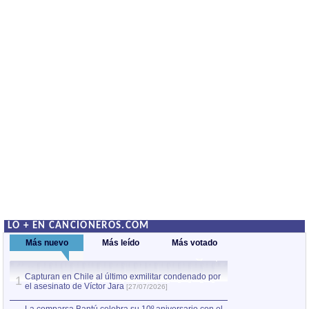
LO + EN CANCIONEROS.COM
Más nuevo
Más leído
Más votado
Capturan en Chile al último exmilitar condenado por
Capturan en Chile
1
1
el asesinato de Víctor Jara
el asesinato de Ví
[27/07/2026]