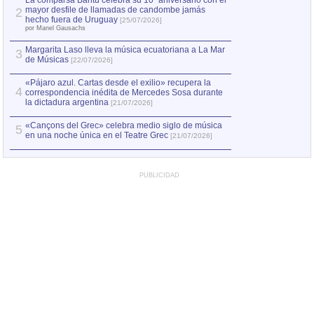
La comparsa Bantú celebra su 10º aniversario con el
mayor desfile de llamadas de candombe jamás
2
hecho fuera de Uruguay
[25/07/2026]
por Manel Gausachs
Margarita Laso lleva la música ecuatoriana a La Mar
3
de Músicas
[22/07/2026]
«Pájaro azul. Cartas desde el exilio» recupera la
4
correspondencia inédita de Mercedes Sosa durante
la dictadura argentina
[21/07/2026]
«Cançons del Grec» celebra medio siglo de música
5
en una noche única en el Teatre Grec
[21/07/2026]
PUBLICIDAD