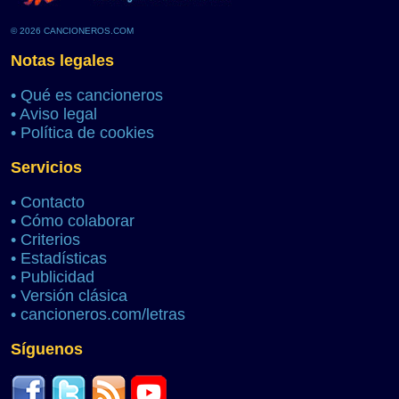
© 2026 CANCIONEROS.COM
Notas legales
•
Qué es cancioneros
•
Aviso legal
•
Política de cookies
Servicios
•
Contacto
•
Cómo colaborar
•
Criterios
•
Estadísticas
•
Publicidad
•
Versión clásica
•
cancioneros.com/letras
Síguenos