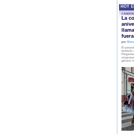
HOY 
CANDO
La co
anive
llam
fuer
por
Mane
El pasad
territori
Plegaman
uruguaya
género m