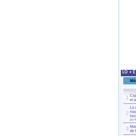
LO + 
Má
Cap
1
el 
La 
may
2
hec
por 
Mar
3
de 