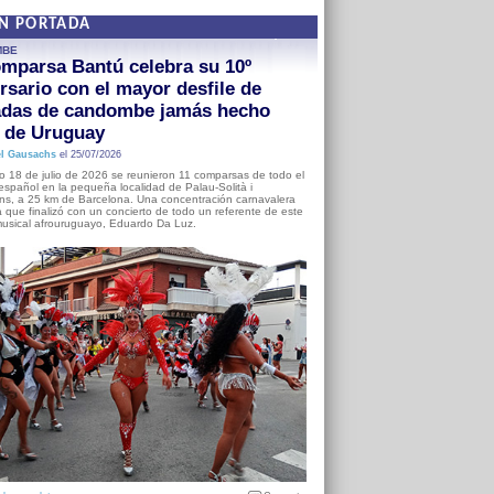
EN PORTADA
MBE
mparsa Bantú celebra su 10º
rsario con el mayor desfile de
adas de candombe jamás hecho
a de Uruguay
l Gausachs
el 25/07/2026
o 18 de julio de 2026 se reunieron 11 comparsas de todo el
o español en la pequeña localidad de Palau-Solità i
s, a 25 km de Barcelona. Una concentración carnavalera
 que finalizó con un concierto de todo un referente de este
usical afrouruguayo, Eduardo Da Luz.