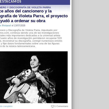
DESTACAMOS
NERO Y DISCOGRAFÍA DE VIOLETA PARRA
e años del cancionero y la
grafía de Violeta Parra, el proyecto
yudó a ordenar su obra
r Pintanel
el 13/07/2026
nero y Discografía de Violeta Parra, impulsado por
ros.com, continúa siendo una de las investigaciones
ales más importantes dedicadas a la universal artista
Cuatro años de investigación permitieron recuperar 520
, reconstruir su discografía, corregir numerosos errores
s y fijar datos fundamentales sobre una de las figuras
es de la música latinoamericana.
ulo completo
1 Comentario