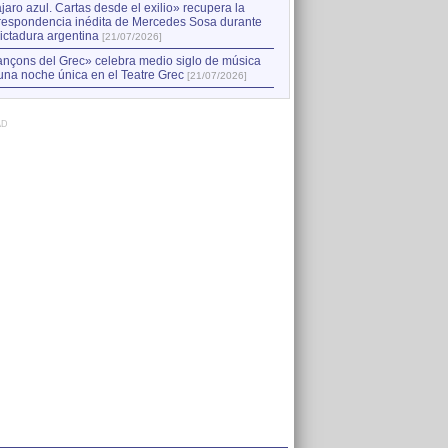
jaro azul. Cartas desde el exilio» recupera la
respondencia inédita de Mercedes Sosa durante
dictadura argentina
[21/07/2026]
nçons del Grec» celebra medio siglo de música
una noche única en el Teatre Grec
[21/07/2026]
AD