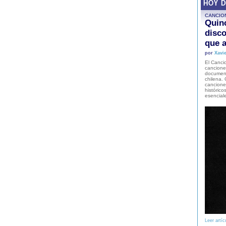
HOY 
CANCIO
Quinc
disco
que a
por
Xavie
El Cancio
cancione
document
chilena. 
canciones
histórico
esencial
Leer artíc