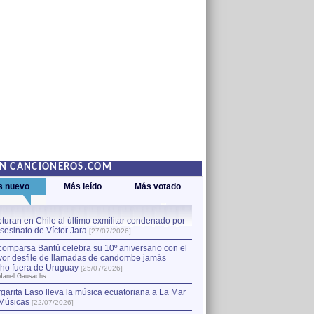
EN CANCIONEROS.COM
s nuevo
Más leído
Más votado
turan en Chile al último exmilitar condenado por
La comparsa Bantú celebra s
asesinato de Víctor Jara
mayor desfile de llamadas
1
[27/07/2026]
hecho fuera de Uruguay
[25
comparsa Bantú celebra su 10º aniversario con el
por Manel Gausachs
or desfile de llamadas de candombe jamás
Capturan en Chile al último
2
ho fuera de Uruguay
[25/07/2026]
el asesinato de Víctor Jara
[
Manel Gausachs
garita Laso lleva la música ecuatoriana a La Mar
Músicas
[22/07/2026]