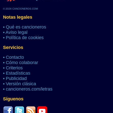
© 2026 CANCIONEROS.COM
Notas legales
•
Qué es cancioneros
•
Aviso legal
•
Política de cookies
Servicios
•
Contacto
•
Cómo colaborar
•
Criterios
•
Estadísticas
•
Publicidad
•
Versión clásica
•
cancioneros.com/letras
Síguenos