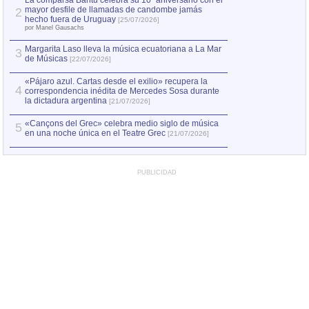
La comparsa Bantú celebra su 10º aniversario con el
mayor desfile de llamadas de candombe jamás
2
Capturan en Chile
2
hecho fuera de Uruguay
[25/07/2026]
el asesinato de Ví
por Manel Gausachs
Margarita Laso lleva la música ecuatoriana a La Mar
3
de Músicas
[22/07/2026]
«Pájaro azul. Cartas desde el exilio» recupera la
4
correspondencia inédita de Mercedes Sosa durante
la dictadura argentina
[21/07/2026]
«Cançons del Grec» celebra medio siglo de música
5
en una noche única en el Teatre Grec
[21/07/2026]
PUBLICIDAD