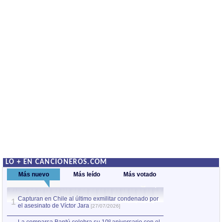
LO + EN CANCIONEROS.COM
Más nuevo
Más leído
Más votado
Capturan en Chile al último exmilitar condenado por
La comparsa Bantú
1
el asesinato de Víctor Jara
mayor desfile de
1
[27/07/2026]
hecho fuera de U
por Manel Gausachs