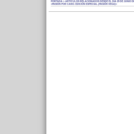
PORTADA > ARTÍCULOS RELACIONADOS DESDE EL DÍA 29 DE JUNIO DE
«PASIÓN POR CANO. EDICIÓN ESPECIAL
(PASIÓN VEGA)
»