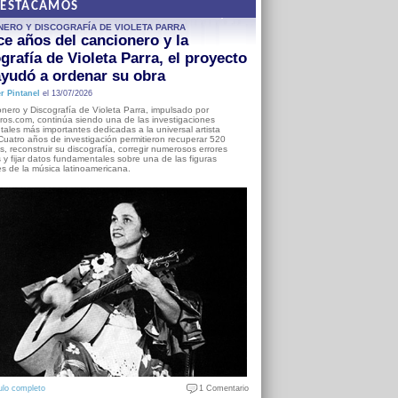
DESTACAMOS
NERO Y DISCOGRAFÍA DE VIOLETA PARRA
e años del cancionero y la
grafía de Violeta Parra, el proyecto
yudó a ordenar su obra
r Pintanel
el 13/07/2026
nero y Discografía de Violeta Parra, impulsado por
ros.com, continúa siendo una de las investigaciones
ales más importantes dedicadas a la universal artista
Cuatro años de investigación permitieron recuperar 520
, reconstruir su discografía, corregir numerosos errores
s y fijar datos fundamentales sobre una de las figuras
es de la música latinoamericana.
ulo completo
1 Comentario