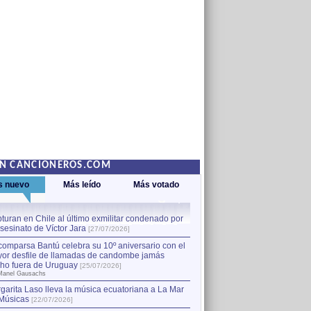
EN CANCIONEROS.COM
s nuevo
Más leído
Más votado
turan en Chile al último exmilitar condenado por
La comparsa Bantú celebra s
asesinato de Víctor Jara
mayor desfile de llamadas
1
[27/07/2026]
hecho fuera de Uruguay
[25
comparsa Bantú celebra su 10º aniversario con el
por Manel Gausachs
or desfile de llamadas de candombe jamás
Capturan en Chile al último
2
ho fuera de Uruguay
[25/07/2026]
el asesinato de Víctor Jara
[
Manel Gausachs
garita Laso lleva la música ecuatoriana a La Mar
Músicas
[22/07/2026]