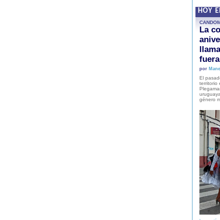
HOY 
CANDO
La co
anive
llam
fuer
por
Mane
El pasad
territori
Plegaman
uruguaya
género m