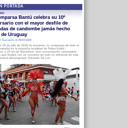
EN PORTADA
MBE
mparsa Bantú celebra su 10º
rsario con el mayor desfile de
adas de candombe jamás hecho
a de Uruguay
l Gausachs
el 25/07/2026
o 18 de julio de 2026 se reunieron 11 comparsas de todo el
o español en la pequeña localidad de Palau-Solità i
s, a 25 km de Barcelona. Una concentración carnavalera
 que finalizó con un concierto de todo un referente de este
usical afrouruguayo, Eduardo Da Luz.