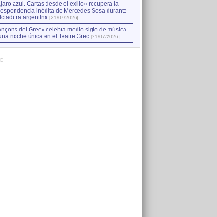
jaro azul. Cartas desde el exilio» recupera la
respondencia inédita de Mercedes Sosa durante
dictadura argentina
[21/07/2026]
nçons del Grec» celebra medio siglo de música
una noche única en el Teatre Grec
[21/07/2026]
AD