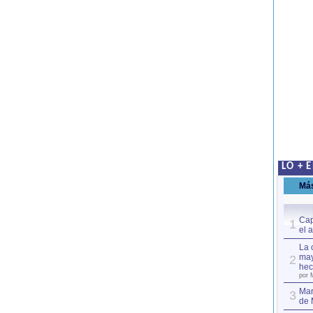
LO + 
Má
Cap
1
el 
La 
may
2
hec
por 
Mar
3
de 