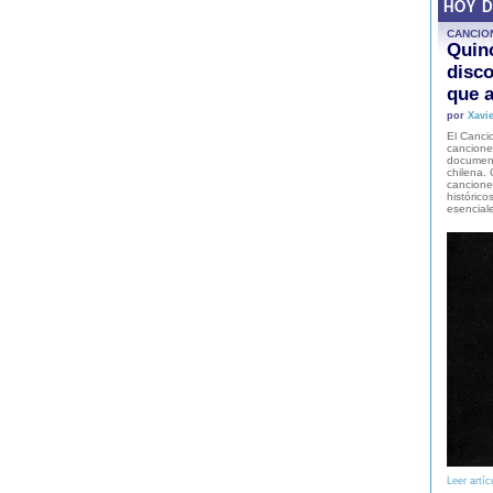
HOY 
CANCIO
Quinc
disco
que a
por
Xavie
El Cancio
cancione
document
chilena. 
canciones
histórico
esencial
Leer artíc