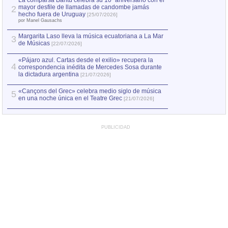
La comparsa Bantú celebra su 10º aniversario con el
mayor desfile de llamadas de candombe jamás
2
hecho fuera de Uruguay
[25/07/2026]
por Manel Gausachs
Margarita Laso lleva la música ecuatoriana a La Mar
3
de Músicas
[22/07/2026]
«Pájaro azul. Cartas desde el exilio» recupera la
4
correspondencia inédita de Mercedes Sosa durante
la dictadura argentina
[21/07/2026]
«Cançons del Grec» celebra medio siglo de música
5
en una noche única en el Teatre Grec
[21/07/2026]
PUBLICIDAD