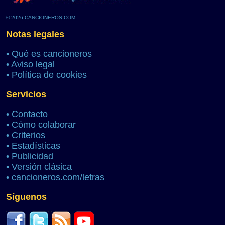
© 2026 CANCIONEROS.COM
Notas legales
•
Qué es cancioneros
•
Aviso legal
•
Política de cookies
Servicios
•
Contacto
•
Cómo colaborar
•
Criterios
•
Estadísticas
•
Publicidad
•
Versión clásica
•
cancioneros.com/letras
Síguenos