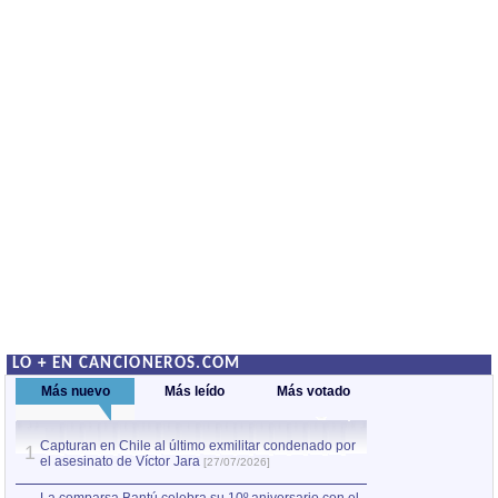
LO + EN CANCIONEROS.COM
Más nuevo
Más leído
Más votado
Capturan en Chile al último exmilitar condenado por
Capturan en Chile
1
1
el asesinato de Víctor Jara
el asesinato de Ví
[27/07/2026]