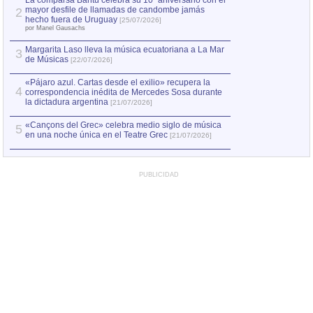
La comparsa Bantú celebra su 10º aniversario con el
mayor desfile de llamadas de candombe jamás
2
Capturan en Chile
2
hecho fuera de Uruguay
[25/07/2026]
el asesinato de Ví
por Manel Gausachs
Margarita Laso lleva la música ecuatoriana a La Mar
Margarita Laso ll
3
3
de Músicas
de Músicas
[22/07/2026]
[22/07
«Pájaro azul. Cartas desde el exilio» recupera la
4
correspondencia inédita de Mercedes Sosa durante
la dictadura argentina
[21/07/2026]
«Cançons del Grec» celebra medio siglo de música
5
en una noche única en el Teatre Grec
[21/07/2026]
PUBLICIDAD