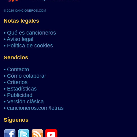
© 2026 CANCIONEROS.COM
Notas legales
•
Qué es cancioneros
•
Aviso legal
•
Política de cookies
Servicios
•
Contacto
•
Cómo colaborar
•
Criterios
•
Estadísticas
•
Publicidad
•
Versión clásica
•
cancioneros.com/letras
Síguenos