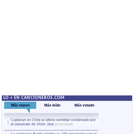
LO + EN CANCIONEROS.COM
Más nuevo
Más leído
Más votado
Capturan en Chile al último exmilitar condenado por
La comparsa Bantú
1
el asesinato de Víctor Jara
mayor desfile de
1
[27/07/2026]
hecho fuera de U
por Manel Gausachs