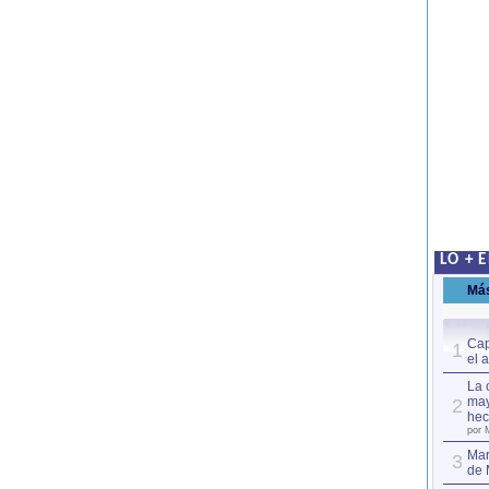
LO + 
Má
Cap
1
el 
La 
may
2
hec
por 
Mar
3
de 