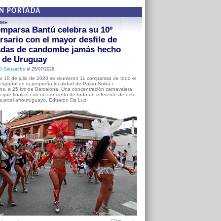
EN PORTADA
MBE
mparsa Bantú celebra su 10º
rsario con el mayor desfile de
adas de candombe jamás hecho
a de Uruguay
l Gausachs
el 25/07/2026
o 18 de julio de 2026 se reunieron 11 comparsas de todo el
o español en la pequeña localidad de Palau-Solità i
s, a 25 km de Barcelona. Una concentración carnavalera
 que finalizó con un concierto de todo un referente de este
usical afrouruguayo, Eduardo Da Luz.