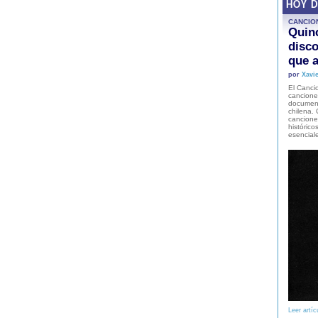
HOY 
CANCIO
Quinc
disco
que a
por
Xavie
El Cancio
cancione
document
chilena. 
canciones
histórico
esencial
Leer artíc