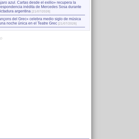
jaro azul. Cartas desde el exilio» recupera la
respondencia inédita de Mercedes Sosa durante
dictadura argentina
[21/07/2026]
nçons del Grec» celebra medio siglo de música
una noche única en el Teatre Grec
[21/07/2026]
AD