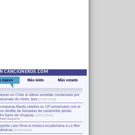
EN CANCIONEROS.COM
s nuevo
Más leído
Más votado
turan en Chile al último exmilitar condenado por
La comparsa Bantú celebra s
asesinato de Víctor Jara
mayor desfile de llamadas
1
[27/07/2026]
hecho fuera de Uruguay
[25
comparsa Bantú celebra su 10º aniversario con el
por Manel Gausachs
or desfile de llamadas de candombe jamás
Capturan en Chile al último
2
ho fuera de Uruguay
[25/07/2026]
el asesinato de Víctor Jara
[
Manel Gausachs
garita Laso lleva la música ecuatoriana a La Mar
Músicas
[22/07/2026]