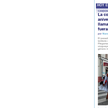
HOY 
CANDO
La co
anive
llam
fuer
por
Mane
El pasad
territori
Plegaman
uruguaya
género m