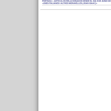
PORTADA > ARTÍCULOS RELACIONADOS DESDE EL DÍA 8 DE JUNIO DE 
«JOIES ITALIANES I ALTRES MERAVELLES
(JOAN ISAAC)
»