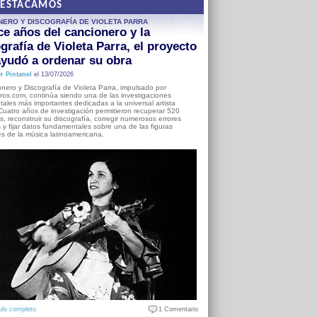
DESTACAMOS
NERO Y DISCOGRAFÍA DE VIOLETA PARRA
e años del cancionero y la
grafía de Violeta Parra, el proyecto
yudó a ordenar su obra
r Pintanel
el 13/07/2026
nero y Discografía de Violeta Parra, impulsado por
ros.com, continúa siendo una de las investigaciones
ales más importantes dedicadas a la universal artista
Cuatro años de investigación permitieron recuperar 520
, reconstruir su discografía, corregir numerosos errores
s y fijar datos fundamentales sobre una de las figuras
es de la música latinoamericana.
ulo completo
1 Comentario