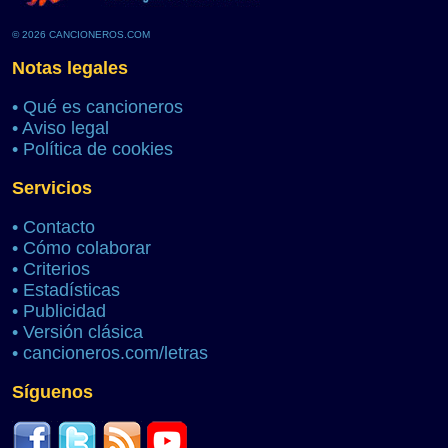
© 2026 CANCIONEROS.COM
Notas legales
•
Qué es cancioneros
•
Aviso legal
•
Política de cookies
Servicios
•
Contacto
•
Cómo colaborar
•
Criterios
•
Estadísticas
•
Publicidad
•
Versión clásica
•
cancioneros.com/letras
Síguenos