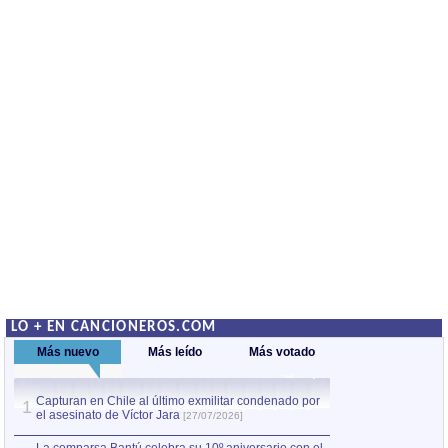
LO + EN CANCIONEROS.COM
Más nuevo
Más leído
Más votado
Capturan en Chile al último exmilitar condenado por
La comparsa Bantú
1
el asesinato de Víctor Jara
mayor desfile de
1
[27/07/2026]
hecho fuera de U
por Manel Gausachs