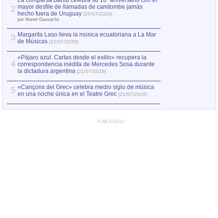
La comparsa Bantú celebra su 10º aniversario con el
mayor desfile de llamadas de candombe jamás
2
Capturan en Chile
2
hecho fuera de Uruguay
[25/07/2026]
el asesinato de Ví
por Manel Gausachs
Margarita Laso lleva la música ecuatoriana a La Mar
3
de Músicas
[22/07/2026]
«Pájaro azul. Cartas desde el exilio» recupera la
4
correspondencia inédita de Mercedes Sosa durante
la dictadura argentina
[21/07/2026]
«Cançons del Grec» celebra medio siglo de música
5
en una noche única en el Teatre Grec
[21/07/2026]
PUBLICIDAD