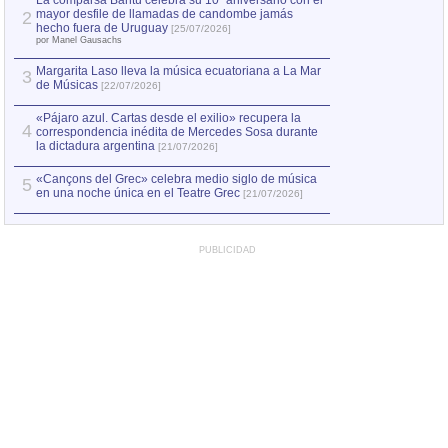
La comparsa Bantú celebra su 10º aniversario con el
mayor desfile de llamadas de candombe jamás
2
Capturan en Chile
2
hecho fuera de Uruguay
[25/07/2026]
el asesinato de Ví
por Manel Gausachs
Margarita Laso lleva la música ecuatoriana a La Mar
3
de Músicas
[22/07/2026]
«Pájaro azul. Cartas desde el exilio» recupera la
4
correspondencia inédita de Mercedes Sosa durante
la dictadura argentina
[21/07/2026]
«Cançons del Grec» celebra medio siglo de música
5
en una noche única en el Teatre Grec
[21/07/2026]
PUBLICIDAD