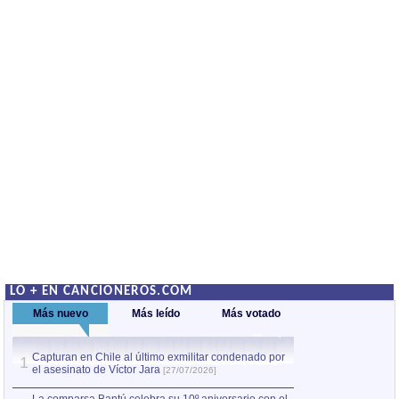
LO + EN CANCIONEROS.COM
Más nuevo
Más leído
Más votado
Capturan en Chile al último exmilitar condenado por
La comparsa Bantú
1
el asesinato de Víctor Jara
mayor desfile de
1
[27/07/2026]
hecho fuera de U
por Manel Gausachs