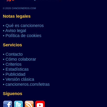
© 2026 CANCIONEROS.COM
Notas legales
•
Qué es cancioneros
•
Aviso legal
•
Política de cookies
Servicios
•
Contacto
•
Cómo colaborar
•
Criterios
•
Estadísticas
•
Publicidad
•
Versión clásica
•
cancioneros.com/letras
Síguenos