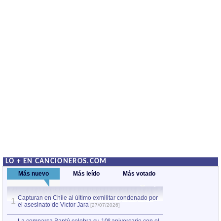
LO + EN CANCIONEROS.COM
Más nuevo
Más leído
Más votado
Capturan en Chile al último exmilitar condenado por
La comparsa Bantú
1
el asesinato de Víctor Jara
mayor desfile de
1
[27/07/2026]
hecho fuera de U
por Manel Gausachs