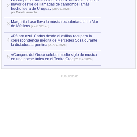
La comparsa Bantú celebra su 10º aniversario con el
mayor desfile de llamadas de candombe jamás
2
Capturan en Chile
2
hecho fuera de Uruguay
[25/07/2026]
el asesinato de Ví
por Manel Gausachs
Margarita Laso lleva la música ecuatoriana a La Mar
3
de Músicas
[22/07/2026]
«Pájaro azul. Cartas desde el exilio» recupera la
4
correspondencia inédita de Mercedes Sosa durante
la dictadura argentina
[21/07/2026]
«Cançons del Grec» celebra medio siglo de música
5
en una noche única en el Teatre Grec
[21/07/2026]
PUBLICIDAD