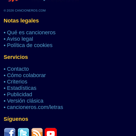
© 2026 CANCIONEROS.COM
Notas legales
•
Qué es cancioneros
•
Aviso legal
•
Política de cookies
Servicios
•
Contacto
•
Cómo colaborar
•
Criterios
•
Estadísticas
•
Publicidad
•
Versión clásica
•
cancioneros.com/letras
Síguenos