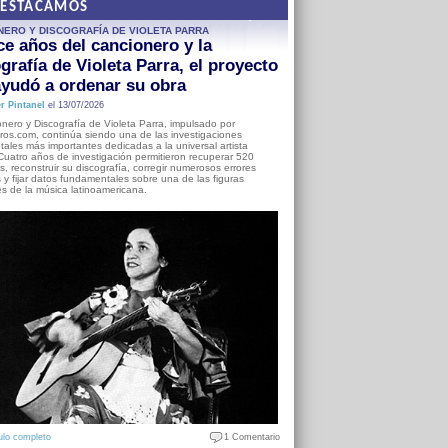
DESTACAMOS
NERO Y DISCOGRAFÍA DE VIOLETA PARRA
e años del cancionero y la
grafía de Violeta Parra, el proyecto
yudó a ordenar su obra
r Pintanel
el 13/07/2026
nero y Discografía de Violeta Parra, impulsado por
ros.com, continúa siendo una de las investigaciones
ales más importantes dedicadas a la universal artista
Cuatro años de investigación permitieron recuperar 520
, reconstruir su discografía, corregir numerosos errores
s y fijar datos fundamentales sobre una de las figuras
es de la música latinoamericana.
ulo completo
1 Comentario