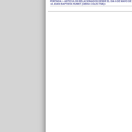
PORTADA > ARTÍCULOS RELACIONADOS DESDE EL DÍA 6 DE MAYO DE 
«A JOAN BAPTISTA HUMET
(OBRA COLECTIVA)
»