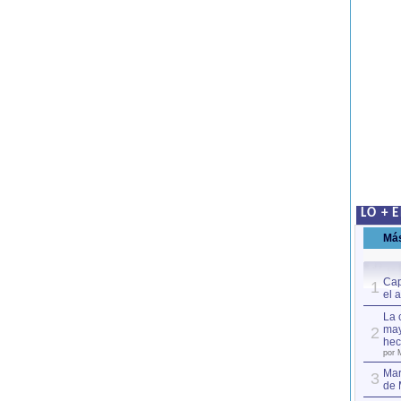
LO + 
Má
Cap
1
el 
La 
may
2
hec
por 
Mar
3
de 