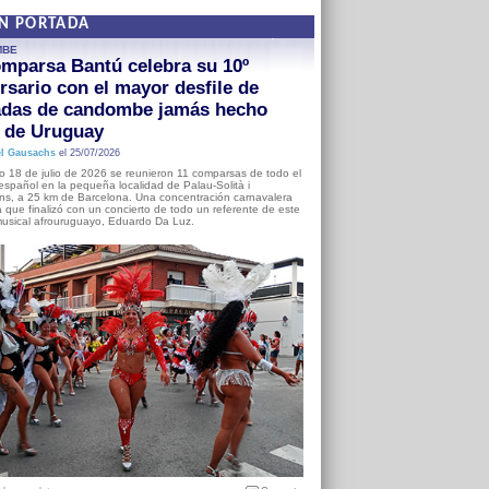
EN PORTADA
MBE
mparsa Bantú celebra su 10º
rsario con el mayor desfile de
adas de candombe jamás hecho
a de Uruguay
l Gausachs
el 25/07/2026
o 18 de julio de 2026 se reunieron 11 comparsas de todo el
o español en la pequeña localidad de Palau-Solità i
s, a 25 km de Barcelona. Una concentración carnavalera
 que finalizó con un concierto de todo un referente de este
usical afrouruguayo, Eduardo Da Luz.