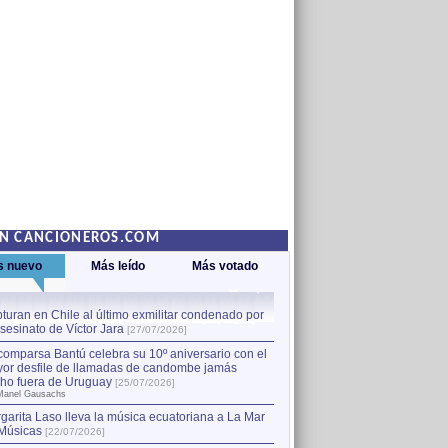
EN CANCIONEROS.COM
s nuevo
Más leído
Más votado
turan en Chile al último exmilitar condenado por
La comparsa Bantú celebra s
asesinato de Víctor Jara
mayor desfile de llamadas
1
[27/07/2026]
hecho fuera de Uruguay
[25
comparsa Bantú celebra su 10º aniversario con el
por Manel Gausachs
or desfile de llamadas de candombe jamás
Capturan en Chile al último
2
ho fuera de Uruguay
[25/07/2026]
el asesinato de Víctor Jara
[
Manel Gausachs
garita Laso lleva la música ecuatoriana a La Mar
Margarita Laso lleva la mús
3
Músicas
de Músicas
[22/07/2026]
[22/07/2026]