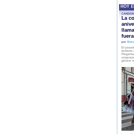
HOY 
CANDO
La co
anive
llam
fuer
por
Mane
El pasad
territori
Plegaman
uruguaya
género m