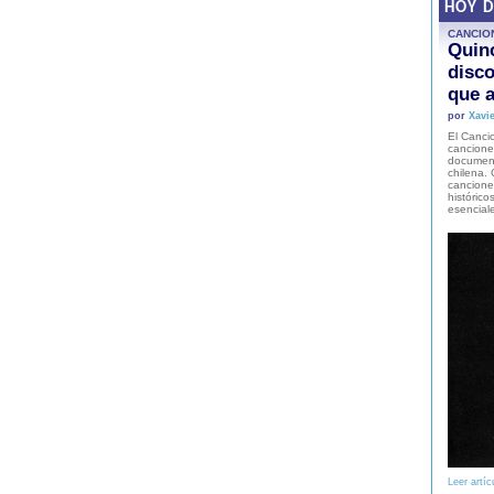
HOY 
CANCIO
Quinc
disco
que a
por
Xavie
El Cancio
cancione
document
chilena. 
canciones
histórico
esencial
Leer artíc