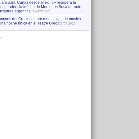
jaro azul. Cartas desde el exilio» recupera la
respondencia inédita de Mercedes Sosa durante
dictadura argentina
[21/07/2026]
nçons del Grec» celebra medio siglo de música
una noche única en el Teatre Grec
[21/07/2026]
AD