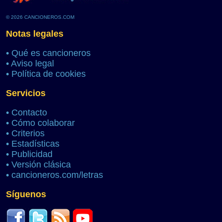
© 2026 CANCIONEROS.COM
Notas legales
•
Qué es cancioneros
•
Aviso legal
•
Política de cookies
Servicios
•
Contacto
•
Cómo colaborar
•
Criterios
•
Estadísticas
•
Publicidad
•
Versión clásica
•
cancioneros.com/letras
Síguenos