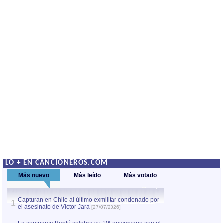
LO + EN CANCIONEROS.COM
Más nuevo
Más leído
Más votado
Capturan en Chile al último exmilitar condenado por
La comparsa Bantú
1
el asesinato de Víctor Jara
mayor desfile de
1
[27/07/2026]
hecho fuera de U
por Manel Gausachs