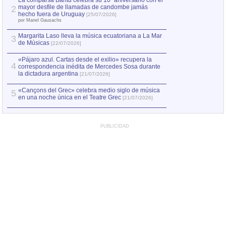
La comparsa Bantú celebra su 10º aniversario con el
mayor desfile de llamadas de candombe jamás
2
Capturan en Chile
2
hecho fuera de Uruguay
[25/07/2026]
el asesinato de Ví
por Manel Gausachs
Margarita Laso lleva la música ecuatoriana a La Mar
3
de Músicas
[22/07/2026]
«Pájaro azul. Cartas desde el exilio» recupera la
4
correspondencia inédita de Mercedes Sosa durante
la dictadura argentina
[21/07/2026]
«Cançons del Grec» celebra medio siglo de música
5
en una noche única en el Teatre Grec
[21/07/2026]
PUBLICIDAD