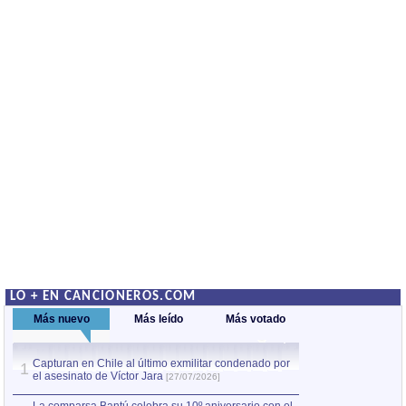
LO + EN CANCIONEROS.COM
Más nuevo
Más leído
Más votado
Capturan en Chile al último exmilitar condenado por
La comparsa Bantú
1
el asesinato de Víctor Jara
mayor desfile de
1
[27/07/2026]
hecho fuera de U
por Manel Gausachs