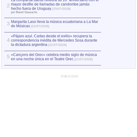
La comparsa Bantú celebra su 10º aniversario con el
mayor desfile de llamadas de candombe jamás
2
Capturan en Chile
2
hecho fuera de Uruguay
[25/07/2026]
el asesinato de Ví
por Manel Gausachs
Margarita Laso lleva la música ecuatoriana a La Mar
3
de Músicas
[22/07/2026]
«Pájaro azul. Cartas desde el exilio» recupera la
4
correspondencia inédita de Mercedes Sosa durante
la dictadura argentina
[21/07/2026]
«Cançons del Grec» celebra medio siglo de música
5
en una noche única en el Teatre Grec
[21/07/2026]
PUBLICIDAD