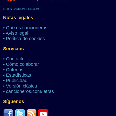
© 2026 CANCIONEROS.COM
Notas legales
•
Qué es cancioneros
•
Aviso legal
•
Política de cookies
Servicios
•
Contacto
•
Cómo colaborar
•
Criterios
•
Estadísticas
•
Publicidad
•
Versión clásica
•
cancioneros.com/letras
Síguenos