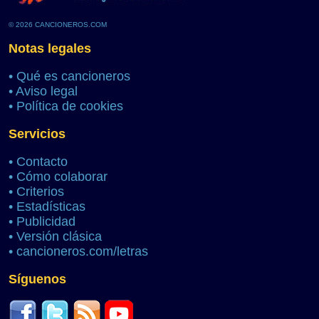
© 2026 CANCIONEROS.COM
Notas legales
•
Qué es cancioneros
•
Aviso legal
•
Política de cookies
Servicios
•
Contacto
•
Cómo colaborar
•
Criterios
•
Estadísticas
•
Publicidad
•
Versión clásica
•
cancioneros.com/letras
Síguenos