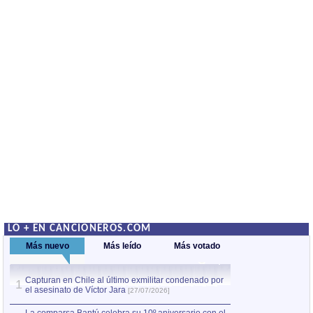
LO + EN CANCIONEROS.COM
Más nuevo
Más leído
Más votado
Capturan en Chile al último exmilitar condenado por
La comparsa Bantú
1
el asesinato de Víctor Jara
mayor desfile de
1
[27/07/2026]
hecho fuera de U
por Manel Gausachs