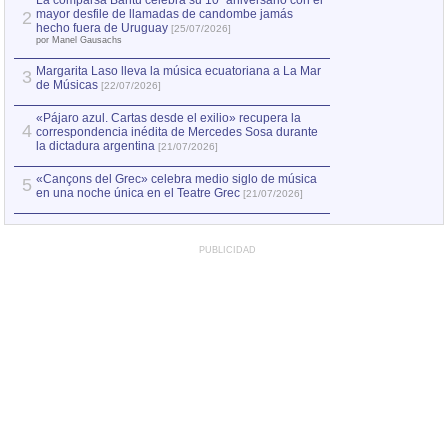
La comparsa Bantú celebra su 10º aniversario con el
mayor desfile de llamadas de candombe jamás
2
Capturan en Chile
2
hecho fuera de Uruguay
[25/07/2026]
el asesinato de Ví
por Manel Gausachs
Margarita Laso lleva la música ecuatoriana a La Mar
3
de Músicas
[22/07/2026]
«Pájaro azul. Cartas desde el exilio» recupera la
4
correspondencia inédita de Mercedes Sosa durante
la dictadura argentina
[21/07/2026]
«Cançons del Grec» celebra medio siglo de música
5
en una noche única en el Teatre Grec
[21/07/2026]
PUBLICIDAD