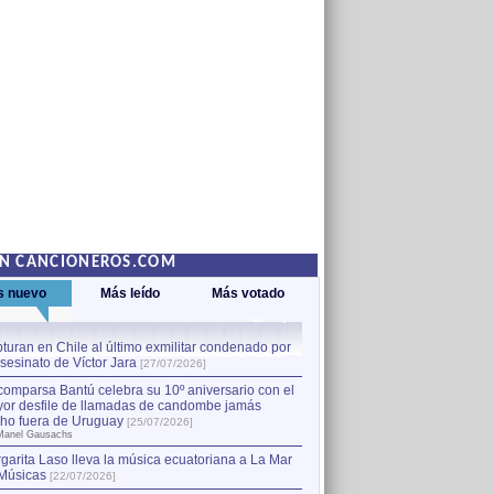
EN CANCIONEROS.COM
s nuevo
Más leído
Más votado
turan en Chile al último exmilitar condenado por
La comparsa Bantú celebra s
asesinato de Víctor Jara
mayor desfile de llamadas
1
[27/07/2026]
hecho fuera de Uruguay
[25
comparsa Bantú celebra su 10º aniversario con el
por Manel Gausachs
or desfile de llamadas de candombe jamás
Capturan en Chile al último
2
ho fuera de Uruguay
[25/07/2026]
el asesinato de Víctor Jara
[
Manel Gausachs
garita Laso lleva la música ecuatoriana a La Mar
Músicas
[22/07/2026]