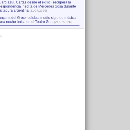
jaro azul. Cartas desde el exilio» recupera la
respondencia inédita de Mercedes Sosa durante
dictadura argentina
[21/07/2026]
nçons del Grec» celebra medio siglo de música
una noche única en el Teatre Grec
[21/07/2026]
AD