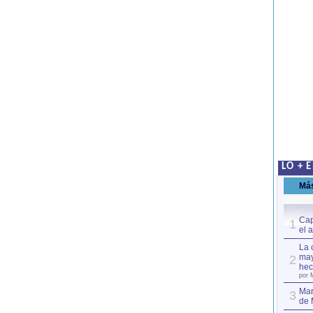
LO + 
Má
Cap
1
el 
La 
may
2
hec
por 
Mar
3
de 