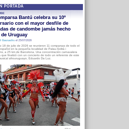
EN PORTADA
MBE
mparsa Bantú celebra su 10º
rsario con el mayor desfile de
adas de candombe jamás hecho
a de Uruguay
l Gausachs
el 25/07/2026
o 18 de julio de 2026 se reunieron 11 comparsas de todo el
o español en la pequeña localidad de Palau-Solità i
s, a 25 km de Barcelona. Una concentración carnavalera
 que finalizó con un concierto de todo un referente de este
usical afrouruguayo, Eduardo Da Luz.