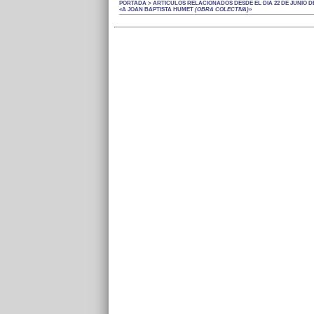
PORTADA > ARTÍCULOS RELACIONADOS DESDE EL DÍA 22 DE JUNIO DE
«A JOAN BAPTISTA HUMET
(OBRA COLECTIVA)
»