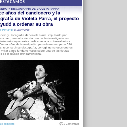
DESTACAMOS
NERO Y DISCOGRAFÍA DE VIOLETA PARRA
e años del cancionero y la
grafía de Violeta Parra, el proyecto
yudó a ordenar su obra
r Pintanel
el 13/07/2026
nero y Discografía de Violeta Parra, impulsado por
ros.com, continúa siendo una de las investigaciones
ales más importantes dedicadas a la universal artista
Cuatro años de investigación permitieron recuperar 520
, reconstruir su discografía, corregir numerosos errores
s y fijar datos fundamentales sobre una de las figuras
es de la música latinoamericana.
ulo completo
1 Comentario