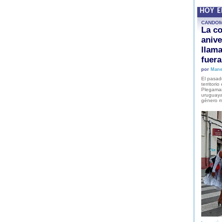
HOY 
CANDO
La co
anive
llam
fuer
por
Mane
El pasad
territori
Plegaman
uruguaya
género m