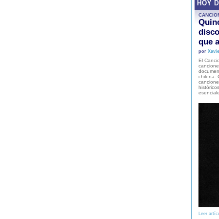
HOY 
CANCIO
Quinc
disco
que a
por
Xavie
El Cancio
cancione
document
chilena. 
canciones
histórico
esencial
Leer artíc