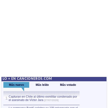
LO + EN CANCIONEROS.COM
Más nuevo
Más leído
Más votado
Capturan en Chile al último exmilitar condenado por
La comparsa Bantú
1
el asesinato de Víctor Jara
mayor desfile de
1
[27/07/2026]
hecho fuera de U
por Manel Gausachs