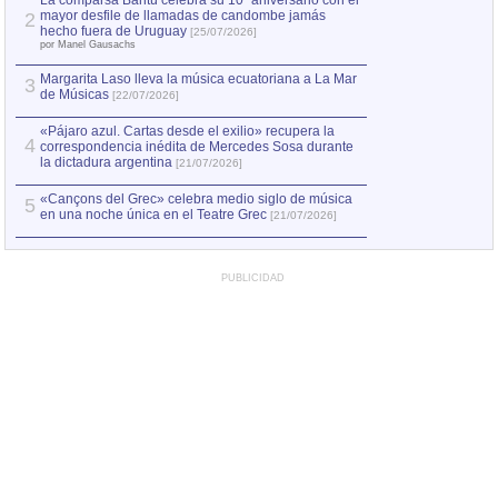
La comparsa Bantú celebra su 10º aniversario con el
mayor desfile de llamadas de candombe jamás
2
Capturan en Chile
2
hecho fuera de Uruguay
[25/07/2026]
el asesinato de Ví
por Manel Gausachs
Margarita Laso lleva la música ecuatoriana a La Mar
3
de Músicas
[22/07/2026]
«Pájaro azul. Cartas desde el exilio» recupera la
4
correspondencia inédita de Mercedes Sosa durante
la dictadura argentina
[21/07/2026]
«Cançons del Grec» celebra medio siglo de música
5
en una noche única en el Teatre Grec
[21/07/2026]
PUBLICIDAD