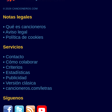
© 2026 CANCIONEROS.COM
Notas legales
•
Qué es cancioneros
•
Aviso legal
•
Política de cookies
Servicios
•
Contacto
•
Cómo colaborar
•
Criterios
•
Estadísticas
•
Publicidad
•
Versión clásica
•
cancioneros.com/letras
Síguenos